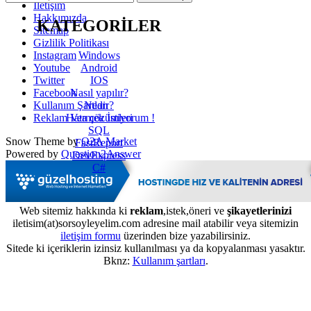
İletişim
Hakkımızda
KATEGORİLER
Sitemap
Gizlilik Politikası
Windows
Instagram
Android
Youtube
IOS
Twitter
Nasıl yapılır?
Facebook
Nedir?
Kullanım Şartları
Hata çözümleri
Reklam Vermek İstiyorum !
SQL
Snow Theme by
Q2A Market
FastReport
Powered by
Question2Answer
DevExpress
C#
Web sitemiz hakkında ki
reklam
,istek,öneri ve
şikayetlerinizi
iletisim(at)sorsoyleyelim.com adresine mail atabilir veya sitemizin
iletişim formu
üzerinden bize yazabilirsiniz.
Sitede ki içeriklerin izinsiz kullanılması ya da kopyalanması yasaktır.
Bknz:
Kullanım şartları
.
...