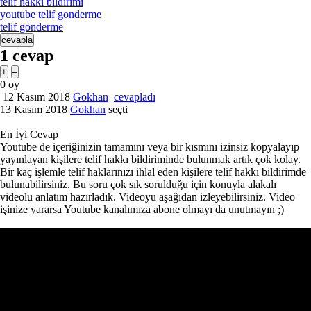
telif hakki bildirimi
youtube telif gonderme
telif gonderme
1
cevap
0
oy
12 Kasım 2018
Gokhan
cevapladı
13 Kasım 2018
Gokhan
seçti
En İyi Cevap
Youtube de içeriğinizin tamamını veya bir kısmını izinsiz kopyalayıp
yayınlayan kişilere telif hakkı bildiriminde bulunmak artık çok kolay.
Bir kaç işlemle telif haklarınızı ihlal eden kişilere telif hakkı bildirimde
bulunabilirsiniz. Bu soru çok sık sorulduğu için konuyla alakalı
videolu anlatım hazırladık. Videoyu aşağıdan izleyebilirsiniz. Video
işinize yararsa Youtube kanalımıza abone olmayı da unutmayın ;)