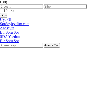
Giriş
Hatırla
Üye Ol
SorSoyleyelim.com
Anasayfa
Bir Soru Sor
SDA Yazılım
Bir Soru Sor