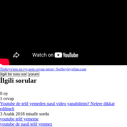
Türkiye'nin en iyi soru cevap sitesi | SorSoyleyelim.com
İlgili sorular
0
oy
1
cevap
Youtube de telif yemeden nasıl video yapabilirim? Nelere dikkat
edilmeli
3 Aralık 2018
misafir
sordu
youtube telif yememe
youtube de nasil telif yenmez