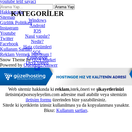
youtube telif sayaci
İletişim
Hakkımızda
KATEGORİLER
Sitemap
Windows
Gizlilik Politikası
Android
Instagram
IOS
Youtube
Nasıl yapılır?
Twitter
Nedir?
Facebook
Hata çözümleri
Kullanım Şartları
SQL
Reklam Vermek İstiyorum !
FastReport
Snow Theme by
Q2A Market
DevExpress
Powered by
Question2Answer
C#
Web sitemiz hakkında ki
reklam
,istek,öneri ve
şikayetlerinizi
iletisim(at)sorsoyleyelim.com adresine mail atabilir veya sitemizin
iletişim formu
üzerinden bize yazabilirsiniz.
Sitede ki içeriklerin izinsiz kullanılması ya da kopyalanması yasaktır.
Bknz:
Kullanım şartları
.
...