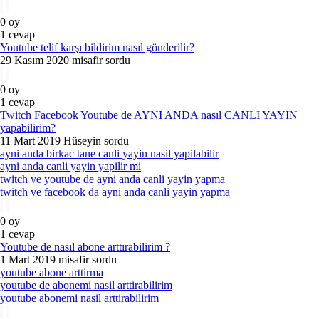
0
oy
1
cevap
Youtube telif karşı bildirim nasıl gönderilir?
29 Kasım 2020
misafir
sordu
0
oy
1
cevap
Twitch Facebook Youtube de AYNI ANDA nasıl CANLI YAYIN
yapabilirim?
11 Mart 2019
Hüseyin
sordu
ayni anda birkac tane canli yayin nasil yapilabilir
ayni anda canli yayin yapilir mi
twitch ve youtube de ayni anda canli yayin yapma
twitch ve facebook da ayni anda canli yayin yapma
0
oy
1
cevap
Youtube de nasıl abone arttırabilirim ?
1 Mart 2019
misafir
sordu
youtube abone arttirma
youtube de abonemi nasil arttirabilirim
youtube abonemi nasil arttirabilirim