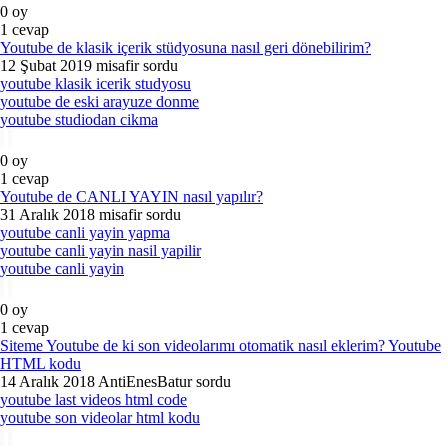
0
oy
1
cevap
Youtube de klasik içerik stüdyosuna nasıl geri dönebilirim?
12 Şubat 2019
misafir
sordu
youtube klasik icerik studyosu
youtube de eski arayuze donme
youtube studiodan cikma
0
oy
1
cevap
Youtube de CANLI YAYIN nasıl yapılır?
31 Aralık 2018
misafir
sordu
youtube canli yayin yapma
youtube canli yayin nasil yapilir
youtube canli yayin
0
oy
1
cevap
Siteme Youtube de ki son videolarımı otomatik nasıl eklerim? Youtube
HTML kodu
14 Aralık 2018
AntiEnesBatur
sordu
youtube last videos html code
youtube son videolar html kodu