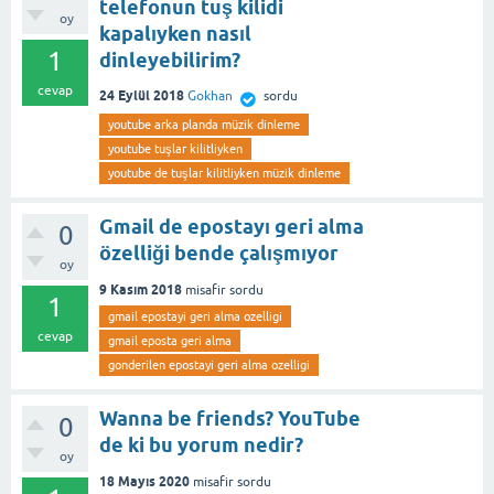
telefonun tuş kilidi
oy
kapalıyken nasıl
1
dinleyebilirim?
cevap
24 Eylül 2018
Gokhan
sordu
youtube arka planda müzik dinleme
youtube tuşlar kilitliyken
youtube de tuşlar kilitliyken müzik dinleme
Gmail de epostayı geri alma
0
özelliği bende çalışmıyor
oy
9 Kasım 2018
misafir
sordu
1
gmail epostayi geri alma ozelligi
cevap
gmail eposta geri alma
gonderilen epostayi geri alma ozelligi
Wanna be friends? YouTube
0
de ki bu yorum nedir?
oy
18 Mayıs 2020
misafir
sordu