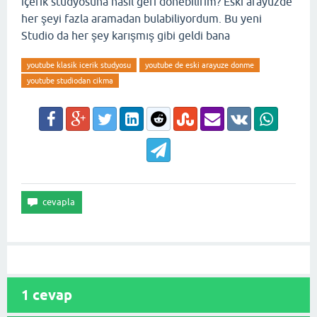
içerik stüdyosuna nasıl geri dönebilirim? Eski arayüzde
her şeyi fazla aramadan bulabiliyordum. Bu yeni
Studio da her şey karışmış gibi geldi bana
youtube klasik icerik studyosu
youtube de eski arayuze donme
youtube studiodan cikma
1
cevap