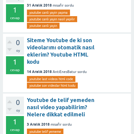
31 Aralık 2018
misafir
sordu
1
youtube canli yayin yapma
cevap
youtube canli yayin nasil yapilir
youtube canli yayin
Siteme Youtube de ki son
0
videolarımı otomatik nasıl
oy
eklerim? Youtube HTML
1
kodu
cevap
14 Aralık 2018
AntiEnesBatur
sordu
youtube last videos html code
youtube son videolar html kodu
Youtube de telif yemeden
0
nasıl video yapabilirim?
oy
Nelere dikkat edilmeli
1
3 Aralık 2018
misafir
sordu
cevap
youtube telif yememe