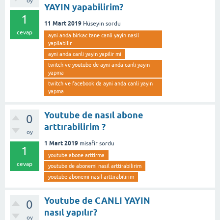
oy
YAYIN yapabilirim?
1
11 Mart 2019
Hüseyin
sordu
cevap
ayni anda birkac tane canli yayin nasil
yapilabilir
ayni anda canli yayin yapilir mi
twitch ve youtube de ayni anda canli yayin
yapma
twitch ve facebook da ayni anda canli yayin
yapma
Youtube de nasıl abone
0
arttırabilirim ?
oy
1 Mart 2019
misafir
sordu
1
youtube abone arttirma
cevap
youtube de abonemi nasil arttirabilirim
youtube abonemi nasil arttirabilirim
Youtube de CANLI YAYIN
0
nasıl yapılır?
oy