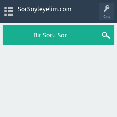
SorSoyleyelim.com
Giriş
Bir Soru Sor