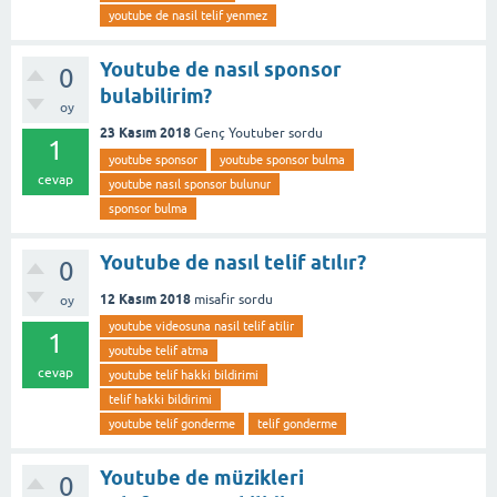
youtube de nasil telif yenmez
Youtube de nasıl sponsor
0
bulabilirim?
oy
23 Kasım 2018
Genç Youtuber
sordu
1
youtube sponsor
youtube sponsor bulma
cevap
youtube nasıl sponsor bulunur
sponsor bulma
Youtube de nasıl telif atılır?
0
12 Kasım 2018
misafir
sordu
oy
youtube videosuna nasil telif atilir
1
youtube telif atma
cevap
youtube telif hakki bildirimi
telif hakki bildirimi
youtube telif gonderme
telif gonderme
Youtube de müzikleri
0