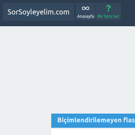
SorSoyleyelim.com
Anasayfa
Bir Soru Sor
Biçimlendirilemeyen flash