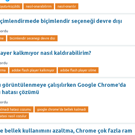
oyutu-küçüldü
nasıl-onarabilirim
nasıl-onarılır
içimlendirmede biçimlendir seçeneği devre dışı
sordu
rme
bicimlendir secenegi devre disi
ayer kalkmıyor nasıl kaldırabilirim?
sordu
irma
adobe flash player kalkmıyor
adobe flash player silme
ı görüntülenmeye çalışılırken Google Chrome'da
ı hatası çözümü
sordu
almadi hatasi cozumu
google chrome'da bellek kalmadi
atasi nasil cozulur
 bellek kullanımını azaltma, Chrome çok fazla ram