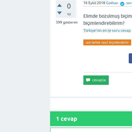
16 Eylül 2018
Gokhan
sor
0
oy
Elimde bozulmuş biçiml
599
gösterim
biçimlendirebilirim?
Türkiye'nin en iyi soru cevap
usb bellek nasıl biçimlendirilir
1
cevap