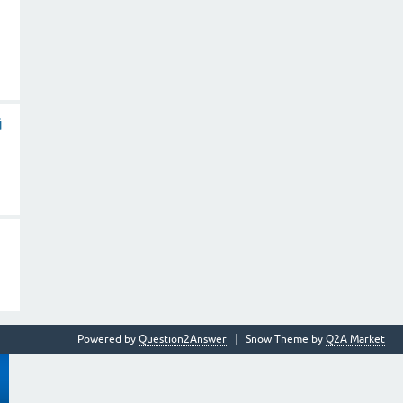
ü
Powered by
Question2Answer
Snow Theme by
Q2A Market