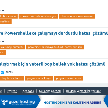
rdu
uketim sorunu
chrome cok fazla ram harciyor
chrome ram sorunu cozumu
 azaltma
 ve Powershell.exe çalışmayı durdurdu hatası çözüm
rdu
l calismayi durdurdu
powershell calismayi durdurdu hatasi cozumu
zumu
lıştırmak için yeterli boş bellek yok hatası çözümü
sordu
boş-bellek-hatası
programlar-açılmıyor
program-açma-hatası
be
Twitter
Facebook
Kullanım Şartları
Reklam Vermek İstiyorum !