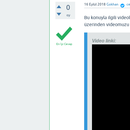
16 Eylül 2018
Gokhan
ce
0
oy
Bu konuyla ilgili video
üzerinden videomuzu iz
Video linki:
En İyi Cevap