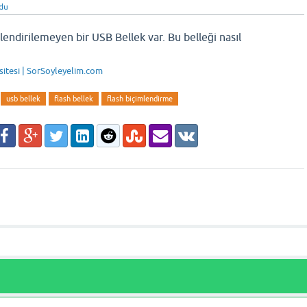
du
endirilemeyen bir USB Bellek var. Bu belleği nasıl
 sitesi | SorSoyleyelim.com
usb bellek
flash bellek
flash biçimlendirme