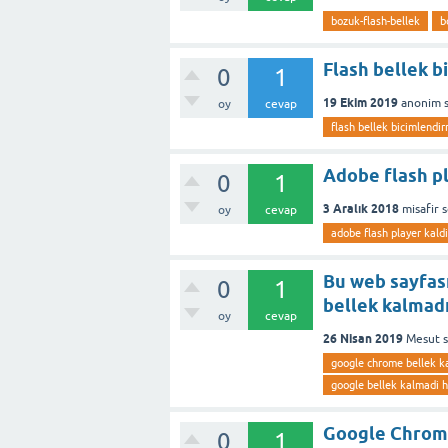
bozuk-flash-bellek
b
Flash bellek b
0
1
19 Ekim 2019
anonim
oy
cevap
flash bellek bicimlendi
Adobe flash pl
0
1
3 Aralık 2018
misafir
oy
cevap
adobe flash player kald
Bu web sayfas
0
1
bellek kalmad
oy
cevap
26 Nisan 2019
Mesut
google chrome bellek k
google bellek kalmadi h
Google Chrome
0
1