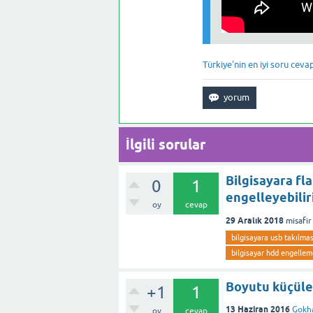
Türkiye'nin en iyi soru ceva
İlgili sorular
Bilgisayara fla
0
1
engelleyebilir
oy
cevap
29 Aralık 2018
misafir
bilgisayara usb takılma
bilgisayar hdd engellem
Boyutu küçülen
+1
1
13 Haziran 2016
Gokh
oy
cevap