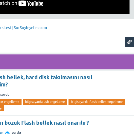
p sitesi | SorSoyleyelim.com
sh bellek, hard disk takılmasını nasıl
im?
sordu
sın engelleme
bilgisayarda usb engelleme
bilgisayarda flash bellek engelleme
e
 bozuk Flash bellek nasıl onarılır?
an
sordu