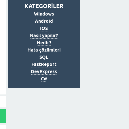
KATEGORİLER
Windows
Android
IOS
Nasıl yapılır?
Nedir?
Hata çözümleri
SQL
FastReport
DevExpress
C#