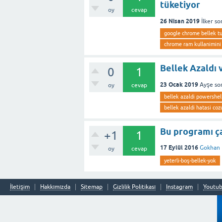
tüketiyor
oy
cevap
26 Nisan 2019
İlker
so
google chrome bellek t
chrome ram kullanimini
Bellek Azaldı
0
1
23 Ocak 2019
Ayşe
so
oy
cevap
bellek azaldi powershel
bellek azaldi hatasi co
Bu programı ça
+1
1
17 Eylül 2016
Gokhan
oy
cevap
yeterli-boş-bellek-yok
İletişim
Hakkımızda
Sitemap
Gizlilik Politikası
Instagram
Youtu