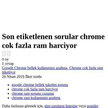
Son etiketlenen sorular chrome
cok fazla ram harciyor
0
oy
1
cevap
Google Chrome bellek kullanımını azaltma, Chrome çok fazla ram
tüketiyor
26 Nisan 2019
İlker
sordu
google chrome bellek tuketim sorunu
chrome cok fazla ram harciyor
chrome ram sorunu cozumu
chrome ram kullanimini azaltma
Daha fazlasını görmek için,
tüm soruların listesine
veya
popüler