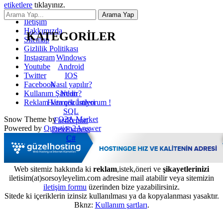
etiketlere
tıklayınız.
İletişim
Hakkımızda
KATEGORİLER
Sitemap
Gizlilik Politikası
Windows
Instagram
Android
Youtube
IOS
Twitter
Nasıl yapılır?
Facebook
Nedir?
Kullanım Şartları
Hata çözümleri
Reklam Vermek İstiyorum !
SQL
Snow Theme by
Q2A Market
FastReport
Powered by
Question2Answer
DevExpress
C#
Web sitemiz hakkında ki
reklam
,istek,öneri ve
şikayetlerinizi
iletisim(at)sorsoyleyelim.com adresine mail atabilir veya sitemizin
iletişim formu
üzerinden bize yazabilirsiniz.
Sitede ki içeriklerin izinsiz kullanılması ya da kopyalanması yasaktır.
Bknz:
Kullanım şartları
.
...