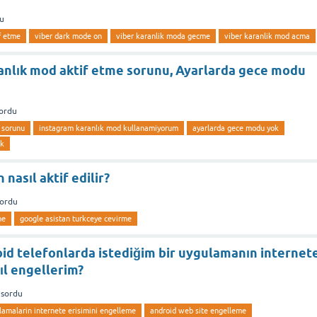
u
f etme
viber dark mode on
viber karanlik moda gecme
viber karanlik mod acma
anlık mod aktif etme sorunu, Ayarlarda gece modu
ordu
 sorunu
instagram karanlık mod kullanamiyorum
ayarlarda gece modu yok
ok
nasıl aktif edilir?
sordu
me
google asistan turkceye cevirme
id telefonlarda istediğim bir uygulamanın internet
ıl engellerim?
sordu
lamalarin internete erisimini engelleme
android web site engelleme