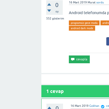
16 Mart 2019
Murat
sordu
0
oy
Android telefonumda pr
552
gösterim
programsiz gece modu
andro
android dark mode
1
cevap
16 Mart 2019
Gokhan
ce
0