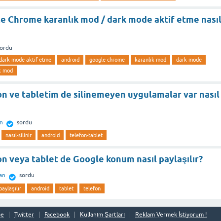
e Chrome karanlık mod / dark mode aktif etme nası
sordu
dark mode aktif etme
android
google chrome
karanlik mod
dark mode
k mod
n ve tabletim de silinemeyen uygulamalar var nasıl
n
sordu
nasıl-silinir
android
telefon-tablet
n veya tablet de Google konum nasıl paylaşılır?
an
sordu
paylaşılır
android
tablet
telefon
be
Twitter
Facebook
Kullanım Şartları
Reklam Vermek İstiyorum !