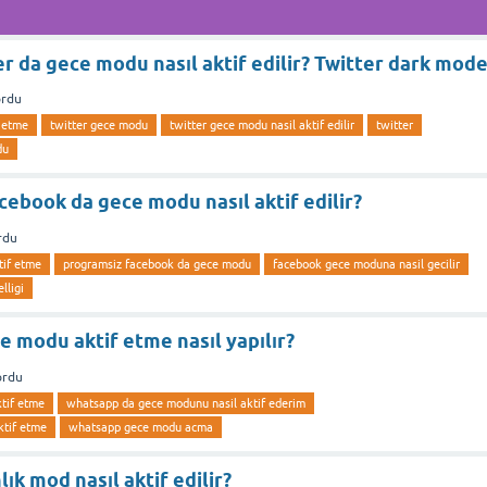
r da gece modu nasıl aktif edilir? Twitter dark mod
ordu
f etme
twitter gece modu
twitter gece modu nasil aktif edilir
twitter
du
ebook da gece modu nasıl aktif edilir?
rdu
tif etme
programsiz facebook da gece modu
facebook gece moduna nasil gecilir
lligi
 modu aktif etme nasıl yapılır?
ordu
tif etme
whatsapp da gece modunu nasil aktif ederim
ktif etme
whatsapp gece modu acma
ık mod nasıl aktif edilir?