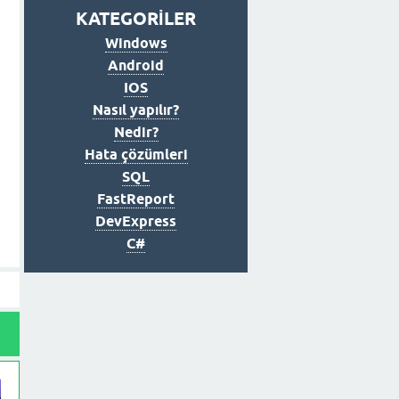
KATEGORİLER
Windows
Android
IOS
Nasıl yapılır?
Nedir?
Hata çözümleri
SQL
FastReport
DevExpress
C#