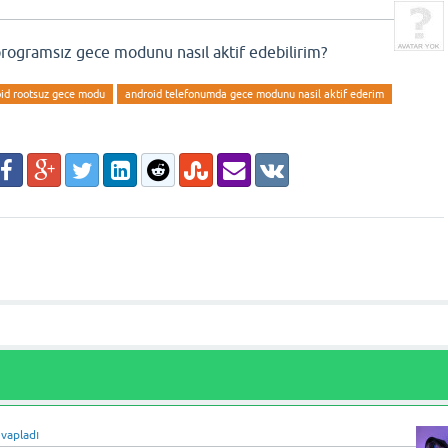
ogramsız gece modunu nasıl aktif edebilirim?
id rootsuz gece modu
android telefonumda gece modunu nasil aktif ederim
vapladı