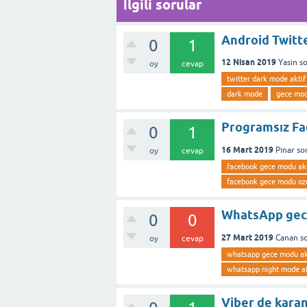
İlgili sorular
Android Twitte
0
1
12 Nisan 2019
Yasin
s
oy
cevap
twitter dark mode akti
dark mode
gece mo
Programsız Fac
0
1
16 Mart 2019
Pınar
so
oy
cevap
facebook gece modu ak
facebook gece modu oze
WhatsApp gece
0
0
27 Mart 2019
Canan
s
oy
cevap
whatsapp gece modu ak
whatsapp night mode a
Viber de karanl