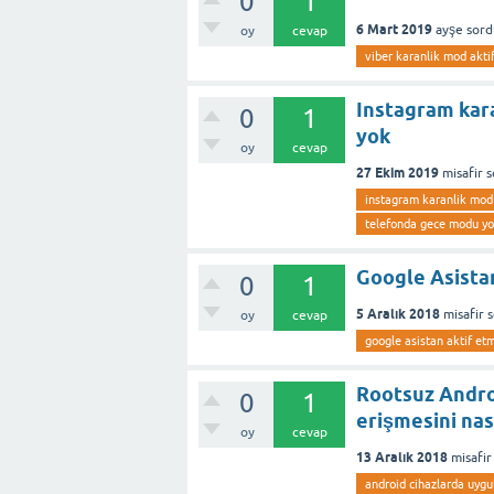
0
1
6 Mart 2019
ayşe
sord
oy
cevap
viber karanlik mod akti
Instagram kar
0
1
yok
oy
cevap
27 Ekim 2019
misafir
s
instagram karanlik mod
telefonda gece modu y
Google Asistan 
0
1
5 Aralık 2018
misafir
oy
cevap
google asistan aktif et
Rootsuz Andro
0
1
erişmesini nas
oy
cevap
13 Aralık 2018
misafir
android cihazlarda uygu