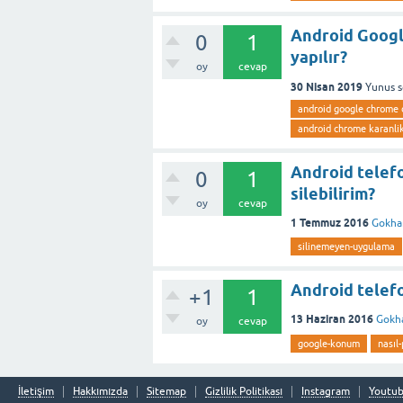
Android Googl
0
1
yapılır?
oy
cevap
30 Nisan 2019
Yunus
android google chrome 
android chrome karanli
Android telefo
0
1
silebilirim?
oy
cevap
1 Temmuz 2016
Gokha
silinemeyen-uygulama
Android telefo
+1
1
13 Haziran 2016
Gokh
oy
cevap
google-konum
nasıl-
İletişim
Hakkımızda
Sitemap
Gizlilik Politikası
Instagram
Youtu