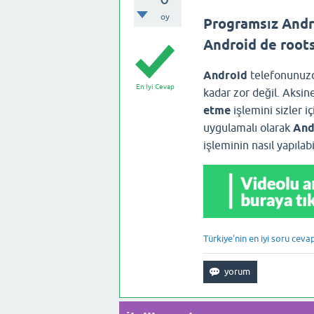
oy
Programsız Andro
Android de roots
Android
telefonunuz
En İyi Cevap
kadar zor değil. Aksin
etme
işlemini sizler i
uygulamalı olarak
And
işleminin nasıl yapılabi
Türkiye'nin en iyi soru ceva