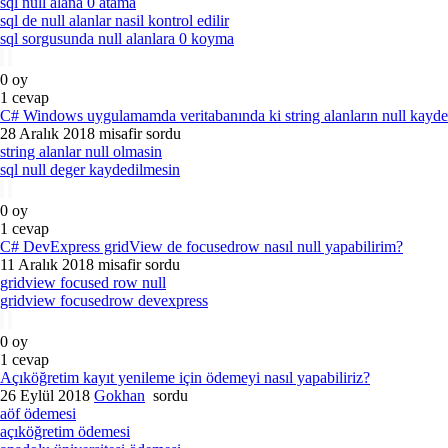
sql null alana 0 atama
sql de null alanlar nasil kontrol edilir
sql sorgusunda null alanlara 0 koyma
0
oy
1
cevap
C# Windows uygulamamda veritabanında ki string alanların null kayd
28 Aralık 2018
misafir
sordu
string alanlar null olmasin
sql null deger kaydedilmesin
0
oy
1
cevap
C# DevExpress gridView de focusedrow nasıl null yapabilirim?
11 Aralık 2018
misafir
sordu
gridview focused row null
gridview focusedrow devexpress
0
oy
1
cevap
Açıköğretim kayıt yenileme için ödemeyi nasıl yapabiliriz?
26 Eylül 2018
Gokhan
sordu
aöf ödemesi
açıköğretim ödemesi