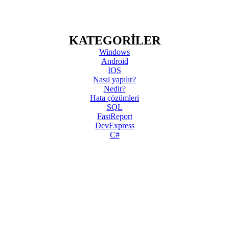
KATEGORİLER
Windows
Android
IOS
Nasıl yapılır?
Nedir?
Hata çözümleri
SQL
FastReport
DevExpress
C#