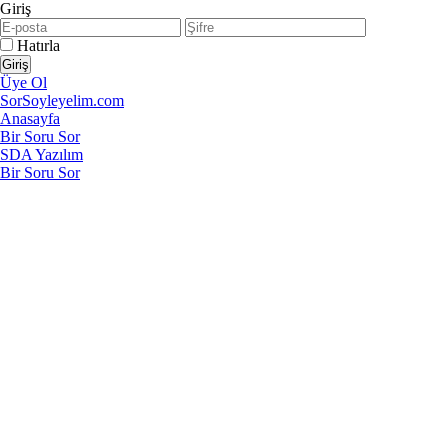
Giriş
Hatırla
Üye Ol
SorSoyleyelim.com
Anasayfa
Bir Soru Sor
SDA Yazılım
Bir Soru Sor