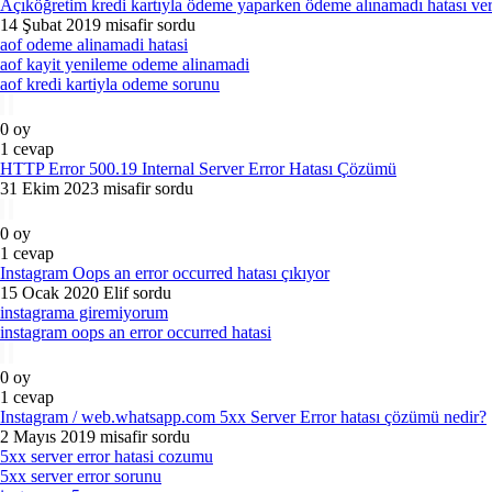
Açıköğretim kredi kartıyla ödeme yaparken ödeme alınamadı hatası ver
14 Şubat 2019
misafir
sordu
aof odeme alinamadi hatasi
aof kayit yenileme odeme alinamadi
aof kredi kartiyla odeme sorunu
0
oy
1
cevap
HTTP Error 500.19 Internal Server Error Hatası Çözümü
31 Ekim 2023
misafir
sordu
0
oy
1
cevap
Instagram Oops an error occurred hatası çıkıyor
15 Ocak 2020
Elif
sordu
instagrama giremiyorum
instagram oops an error occurred hatasi
0
oy
1
cevap
Instagram / web.whatsapp.com 5xx Server Error hatası çözümü nedir?
2 Mayıs 2019
misafir
sordu
5xx server error hatasi cozumu
5xx server error sorunu