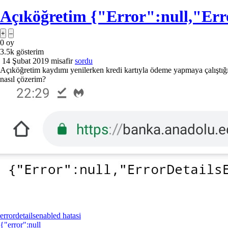
Açıköğretim {"Error":null,"Erro
0
oy
3.5k
gösterim
14 Şubat 2019
misafir
sordu
Açıköğretim kaydımı yenilerken kredi kartıyla ödeme yapmaya çalıştı
nasıl çözerim?
errordetailsenabled hatasi
{"error":null