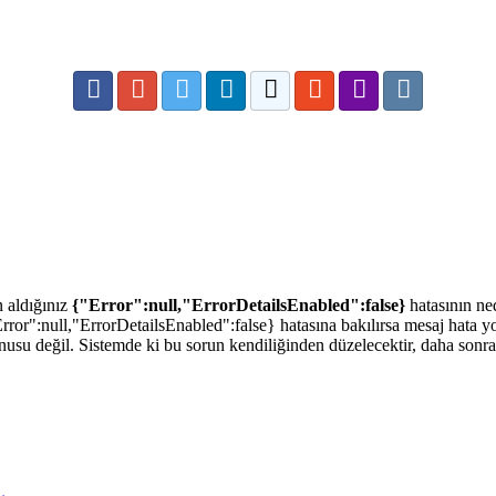
n aldığınız
{"Error":null,"ErrorDetailsEnabled":false}
hatasının ne
ror":null,"ErrorDetailsEnabled":false} hatasına bakılırsa mesaj hata 
nusu değil. Sistemde ki bu sorun kendiliğinden düzelecektir, daha sonr