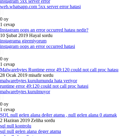
instagram 5xx server error
web.whatsapp.com 5xx server error hatasi
0
oy
1
cevap
Instagram oops an error occurred hatası nedir?
10 Şubat 2019
Hayal
sordu
instagrama giremiyorum
instagram oops an error occurred hatasi
0
oy
1
cevap
Malwarebytes Runtime error 49:120 could not call proc hatası
28 Ocak 2019
misafir
sordu
malwarebytes kurulumunda hata veriyor
runtime error 49:120 could not call proc hatasi
malwarebytes kurulmuyor
0
oy
1
cevap
SQL null gelen alana değer atama , null gelen alana 0 atamak
2 Haziran 2019
Zeliha
sordu
sql null kontrolu
sql null gelen alana deger atama