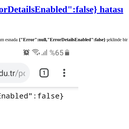
rDetailsEnabled":false} hatası
ğım esnada
{"Error":null,"ErrorDetailsEnabled":false}
şeklinde bir