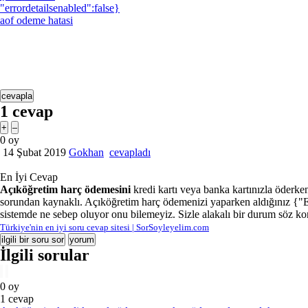
"errordetailsenabled":false}
aof odeme hatasi
1
cevap
0
oy
14 Şubat 2019
Gokhan
cevapladı
En İyi Cevap
Açıköğretim harç ödemesini
kredi kartı veya banka kartınızla öderke
sorundan kaynaklı. Açıköğretim harç ödemenizi yaparken aldığınız {"Er
sistemde ne sebep oluyor onu bilemeyiz. Sizle alakalı bir durum söz ko
Türkiye'nin en iyi soru cevap sitesi | SorSoyleyelim.com
İlgili sorular
0
oy
1
cevap