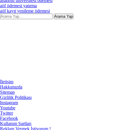
anadolu üniversitesi ödemesi
aöf ödemesi yatırma
aöf kayıt yenileme ödemesi
İletişim
Hakkımızda
Sitemap
Gizlilik Politikası
Instagram
Youtube
Twitter
Facebook
Kullanım Şartları
Reklam Vermek İstiyorum !