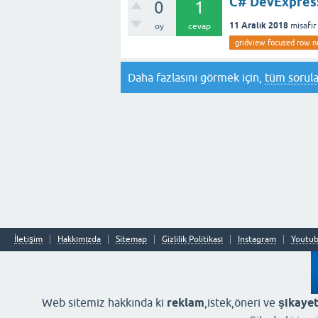
C# DevExpress
0
1
11 Aralık 2018
misafir
oy
cevap
gridview focused row nu
Daha fazlasını görmek için,
tüm sorula
İletişim
Hakkımızda
Sitemap
Gizlilik Politikası
Instagram
Youtu
Web sitemiz hakkında ki
reklam
,istek,öneri ve
şikayet