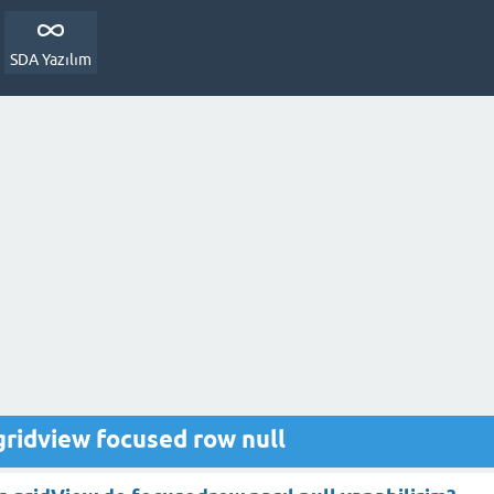
SDA Yazılım
gridview focused row null