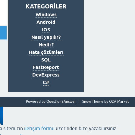
KATEGORİLER
Windows
Android
IOS
Nasıl yapılır?
Nedir?
Hata çözümleri
SQL
FastReport
DevExpress
C#
Powered by
Question2Answer
Snow Theme by
Q2A Market
ya sitemizin
iletişim formu
üzerinden bize yazabilirsiniz.