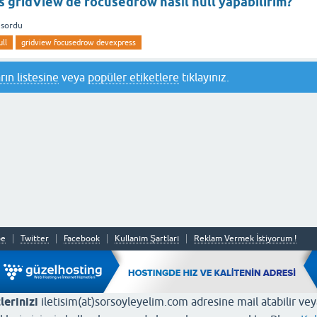
 gridView de focusedrow nasıl null yapabilirim?
sordu
ll
gridview focusedrow devexpress
rın listesine
veya
popüler etiketlere
tıklayınız.
be
Twitter
Facebook
Kullanım Şartları
Reklam Vermek İstiyorum !
lerinizi
iletisim(at)sorsoyleyelim.com adresine mail atabilir ve