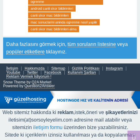
ogrenme
android canli skor bildirimleri
canli skor mac bildirimleri
mac sonuclarini aninda ogrenme nasil yapilir
canli skor mac bildirimleri alma
Daha fazlasını görmek için,
tüm soruların listesine
veya
popüler etiketlere
tıklayınız.
İletişim
Hakkımızda
Sitemap
Gizlilik Politikası
Instagram
Youtube
Twitter
Facebook
Kullanım Şartları
Reklam Vermek İstiyorum !
Snow Theme by
Q2A Market
Powered by
Question2Answer
Web sitemiz hakkında ki
reklam
,istek,öneri ve
şikayetlerinizi
iletisim(at)sorsoyleyelim.com adresine mail atabilir veya
sitemizin
iletişim formu
üzerinden bize yazabilirsiniz.
Sitede ki içeriklerin izinsiz kullanılması ya da kopyalanması