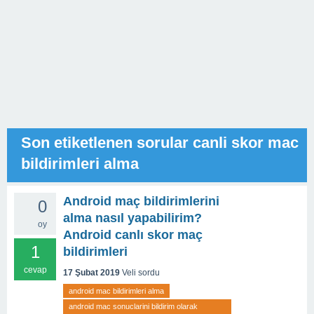
Son etiketlenen sorular canli skor mac
bildirimleri alma
Android maç bildirimlerini
0
alma nasıl yapabilirim?
oy
Android canlı skor maç
1
bildirimleri
cevap
17 Şubat 2019
Veli
sordu
android mac bildirimleri alma
android mac sonuclarini bildirim olarak