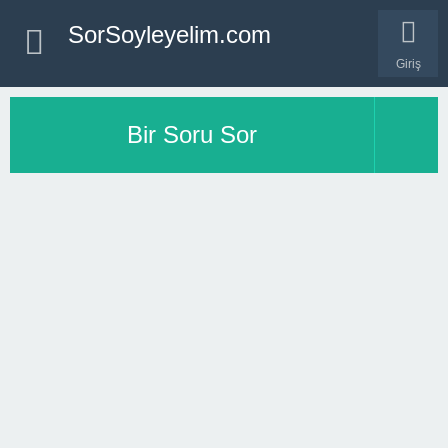
SorSoyleyelim.com
Giriş
Bir Soru Sor