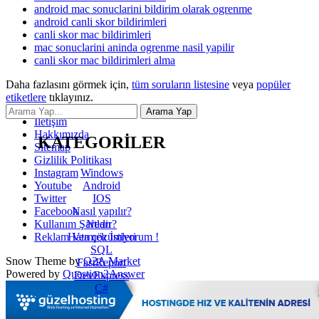
android mac sonuclarini bildirim olarak ogrenme
android canli skor bildirimleri
canli skor mac bildirimleri
mac sonuclarini aninda ogrenme nasil yapilir
canli skor mac bildirimleri alma
Daha fazlasını görmek için,
tüm soruların listesine
veya
popüler
etiketlere
tıklayınız.
İletişim
Hakkımızda
KATEGORİLER
Sitemap
Gizlilik Politikası
Windows
Instagram
Android
Youtube
IOS
Twitter
Nasıl yapılır?
Facebook
Nedir?
Kullanım Şartları
Hata çözümleri
Reklam Vermek İstiyorum !
SQL
Snow Theme by
Q2A Market
FastReport
Powered by
Question2Answer
DevExpress
C#