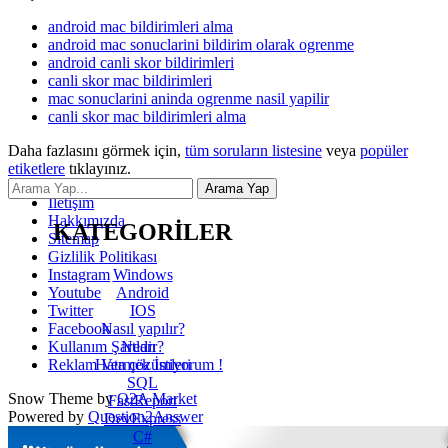
android mac bildirimleri alma
android mac sonuclarini bildirim olarak ogrenme
android canli skor bildirimleri
canli skor mac bildirimleri
mac sonuclarini aninda ogrenme nasil yapilir
canli skor mac bildirimleri alma
Daha fazlasını görmek için,
tüm soruların listesine
veya
popüler
etiketlere
tıklayınız.
İletişim
Hakkımızda
KATEGORİLER
Sitemap
Gizlilik Politikası
Windows
Instagram
Android
Youtube
IOS
Twitter
Nasıl yapılır?
Facebook
Nedir?
Kullanım Şartları
Hata çözümleri
Reklam Vermek İstiyorum !
SQL
Snow Theme by
Q2A Market
FastReport
Powered by
Question2Answer
DevExpress
C#