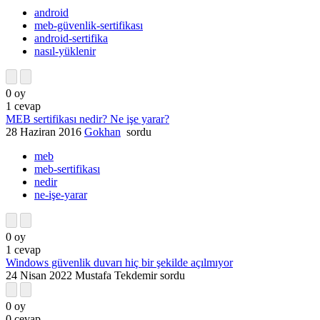
android
meb-güvenlik-sertifikası
android-sertifika
nasıl-yüklenir
0
oy
1
cevap
MEB sertifikası nedir? Ne işe yarar?
28 Haziran 2016
Gokhan
sordu
meb
meb-sertifikası
nedir
ne-işe-yarar
0
oy
1
cevap
Windows güvenlik duvarı hiç bir şekilde açılmıyor
24 Nisan 2022
Mustafa Tekdemir
sordu
0
oy
0
cevap