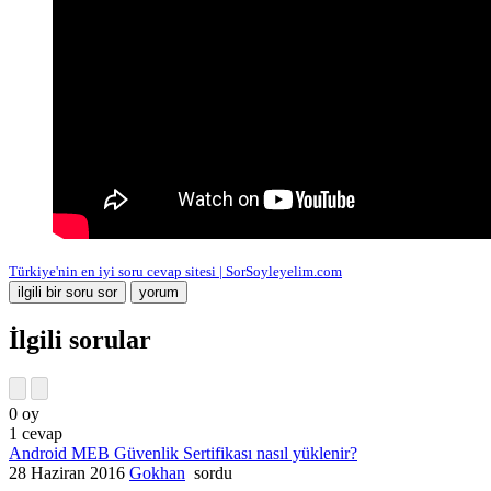
Türkiye'nin en iyi soru cevap sitesi | SorSoyleyelim.com
İlgili sorular
0
oy
1
cevap
Android MEB Güvenlik Sertifikası nasıl yüklenir?
28 Haziran 2016
Gokhan
sordu