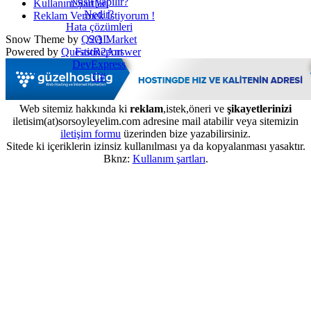
Nasıl yapılır?
Kullanım Şartları
Nedir?
Reklam Vermek İstiyorum !
Hata çözümleri
SQL
Snow Theme by
Q2A Market
FastReport
Powered by
Question2Answer
DevExpress
C#
Web sitemiz hakkında ki
reklam
,istek,öneri ve
şikayetlerinizi
iletisim(at)sorsoyleyelim.com adresine mail atabilir veya sitemizin
iletişim formu
üzerinden bize yazabilirsiniz.
Sitede ki içeriklerin izinsiz kullanılması ya da kopyalanması yasaktır.
Bknz:
Kullanım şartları
.
...