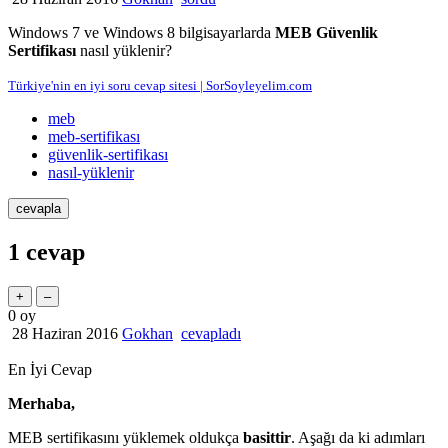
Windows 7 ve Windows 8 bilgisayarlarda
MEB Güvenlik
Sertifikası
nasıl yüklenir?
Türkiye'nin en iyi soru cevap sitesi | SorSoyleyelim.com
meb
meb-sertifikası
güvenlik-sertifikası
nasıl-yüklenir
1
cevap
0
oy
28 Haziran 2016
Gokhan
cevapladı
En İyi Cevap
Merhaba,
MEB sertifikasını yüklemek oldukça
basittir
. Aşağı da ki adımları