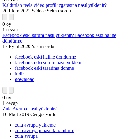
Kaldırılan reels video profil izgarasına nasıl yüklenir?
20 Ekim 2021
Sâdece Selma
sordu
0
oy
1
cevap
Facebook eski sürüm nasıl yüklenir? Facebook eski haline
döndürme
17 Eylül 2020
Yasin
sordu
facebook eski haline dondurme
facebook eski surum nasil yuklenir
facebook eski tasarima donme
indir
download
0
oy
1
cevap
Zula Avrupa nasıl yüklenir?
10 Mart 2019
Cengiz
sordu
zula avrupa yukleme
zula avruyapi nasil kurabilirim
zula avrupa