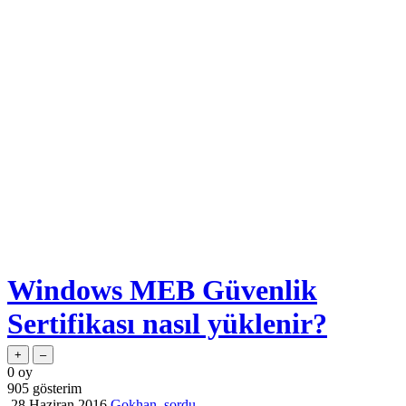
Windows MEB Güvenlik
Sertifikası nasıl yüklenir?
0
oy
905
gösterim
28 Haziran 2016
Gokhan
sordu