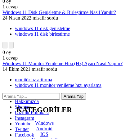
0
oy
1
cevap
Windows 11 Disk Genişletme & Birleştirme Nasıl Yapılır?
24 Nisan 2022
misafir
sordu
windows 11 disk genisletme
windows 11 disk birlestirme
0
oy
1
cevap
Windows 11 Monitör Yenileme Hızı (Hz) Ayarı Nasıl Yapılır?
14 Ekim 2021
misafir
sordu
monitör hz arttırma
windows 11 monitör yenileme hızı ayarlama
İletişim
Hakkımızda
Sitemap
KATEGORİLER
Gizlilik Politikası
Instagram
Windows
Youtube
Android
Twitter
IOS
Facebook