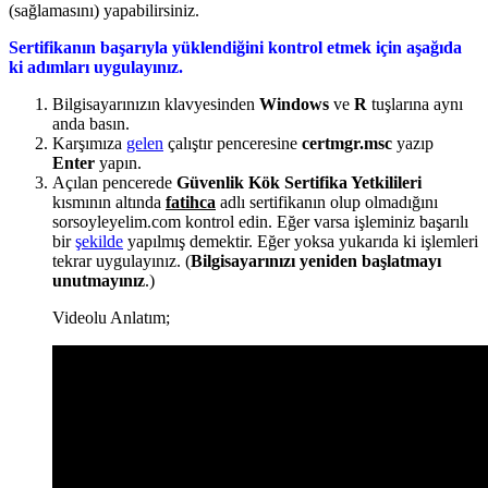
(sağlamasını) yapabilirsiniz.
Sertifikanın başarıyla yüklendiğini kontrol etmek için aşağıda
ki adımları uygulayınız.
Bilgisayarınızın klavyesinden
Windows
ve
R
tuşlarına aynı
anda basın.
Karşımıza
gelen
çalıştır penceresine
certmgr.msc
yazıp
Enter
yapın.
Açılan pencerede
Güvenlik Kök Sertifika Yetkilileri
kısmının altında
fatihca
adlı sertifikanın olup olmadığını
sorsoyleyelim.com kontrol edin. Eğer varsa işleminiz başarılı
bir
şekilde
yapılmış demektir. Eğer yoksa yukarıda ki işlemleri
tekrar uygulayınız. (
Bilgisayarınızı yeniden başlatmayı
unutmayınız
.)
Videolu Anlatım;