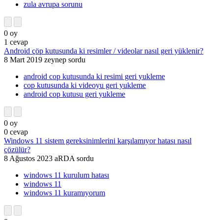
zula avrupa sorunu
0
oy
1
cevap
Android çöp kutusunda ki resimler / videolar nasıl geri yüklenir?
8 Mart 2019
zeynep
sordu
android cop kutusunda ki resimi geri yukleme
cop kutusunda ki videoyu geri yukleme
android cop kutusu geri yukleme
0
oy
0
cevap
Windows 11 sistem gereksinimlerini karşılamıyor hatası nasıl
çözülür?
8 Ağustos 2023
aRDA
sordu
windows 11 kurulum hatası
windows 11
windows 11 kuramıyorum