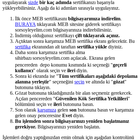
uygulayarak
sizde
bir kaç adımda
sertifikanızı başarıyla
yükleyebilirsiniz. Aşağı da ki adımları sırasıyla uygulayınız.
İlk önce MEB sertifikasını
bilgisayarımıza indirelim
.
BURAYA
tıklayarak MEB sitesine giderek sertifikayı
sorsoyleyelim.com bilgisayarınıza indirebilirsiniz.
İndirmiş olduğunuz sertifikayı
çift tıklayarak açınız.
Açtıktan sonra karşımıza MEB sertifika ekranı gelecektir. Bu
sertifika
ekranından alt taraftan
sertifika yükle
diyiniz.
Daha sonra karşımıza sertifika alma
sihirbazı
sorsoyleyelim.com açılacak. Ekrana gelen
pencereden depo konumu kısmında ki seçeneği "
geçerli
kullanıcı
" olarak seçin ve
ileri
diyin.
Sonra ki ekranda ise "
Tüm sertifikaları aşağıdaki depolama
alanına yerleştir
" seçeneğini
seçin
ve altında ki "
gözat
"
butonuna tıklayın.
Gözat butonuna tıkladığınızda bir alan seçmeniz gerekecek.
Açılan pencereden "
Güvenilen Kök Sertifika Yetkilileri
"
bölümünü seçin ve
ileri
butonuna basın.
Son olarak
karşımıza
gelen
son
butonuna basın ve karşımıza
gelen onay penceresine
Evet
diyin.
Bu işlemden sonra bilgisayarınızı yeniden başlatmanız
gerekiyor.
Bilgisayarınızı yeniden başlatın.
İşlemleri doğru yaptığınızdan emin olmak için aşağıdan kontrolünü