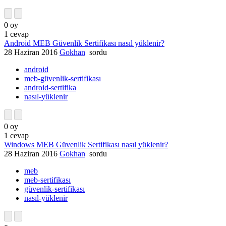
0
oy
1
cevap
Android MEB Güvenlik Sertifikası nasıl yüklenir?
28 Haziran 2016
Gokhan
sordu
android
meb-güvenlik-sertifikası
android-sertifika
nasıl-yüklenir
0
oy
1
cevap
Windows MEB Güvenlik Sertifikası nasıl yüklenir?
28 Haziran 2016
Gokhan
sordu
meb
meb-sertifikası
güvenlik-sertifikası
nasıl-yüklenir