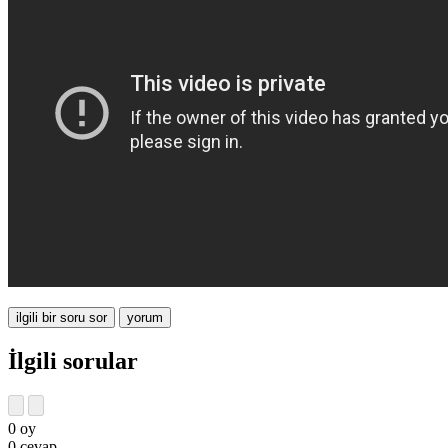
İlgili sorular
0
oy
0
cevap