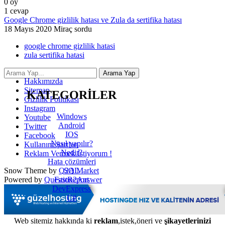
0
oy
1
cevap
Google Chrome gizlilik hatası ve Zula da sertifika hatası
18 Mayıs 2020
Miraç
sordu
google chrome gizlilik hatasi
zula sertifika hatasi
İletişim
Hakkımızda
Sitemap
KATEGORİLER
Gizlilik Politikası
Instagram
Windows
Youtube
Android
Twitter
IOS
Facebook
Nasıl yapılır?
Kullanım Şartları
Nedir?
Reklam Vermek İstiyorum !
Hata çözümleri
SQL
Snow Theme by
Q2A Market
FastReport
Powered by
Question2Answer
DevExpress
C#
Web sitemiz hakkında ki
reklam
,istek,öneri ve
şikayetlerinizi