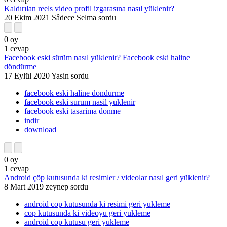
Kaldırılan reels video profil izgarasına nasıl yüklenir?
20 Ekim 2021
Sâdece Selma
sordu
0
oy
1
cevap
Facebook eski sürüm nasıl yüklenir? Facebook eski haline
döndürme
17 Eylül 2020
Yasin
sordu
facebook eski haline dondurme
facebook eski surum nasil yuklenir
facebook eski tasarima donme
indir
download
0
oy
1
cevap
Android çöp kutusunda ki resimler / videolar nasıl geri yüklenir?
8 Mart 2019
zeynep
sordu
android cop kutusunda ki resimi geri yukleme
cop kutusunda ki videoyu geri yukleme
android cop kutusu geri yukleme