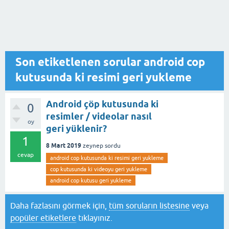
Son etiketlenen sorular android cop
kutusunda ki resimi geri yukleme
Android çöp kutusunda ki
0
resimler / videolar nasıl
oy
geri yüklenir?
1
8 Mart 2019
zeynep
sordu
cevap
android cop kutusunda ki resimi geri yukleme
cop kutusunda ki videoyu geri yukleme
android cop kutusu geri yukleme
Daha fazlasını görmek için,
tüm soruların listesine
veya
popüler etiketlere
tıklayınız.