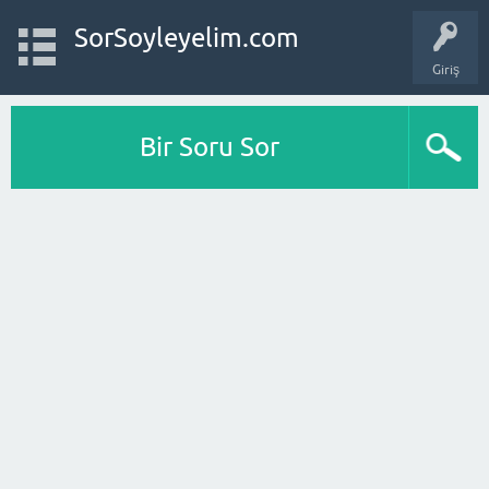
SorSoyleyelim.com
Giriş
Bir Soru Sor