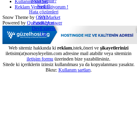
Nasıl yapılır?
Kullanım Şartları
Nedir?
Reklam Vermek İstiyorum !
Hata çözümleri
SQL
Snow Theme by
Q2A Market
FastReport
Powered by
Question2Answer
DevExpress
C#
Web sitemiz hakkında ki
reklam
,istek,öneri ve
şikayetlerinizi
iletisim(at)sorsoyleyelim.com adresine mail atabilir veya sitemizin
iletişim formu
üzerinden bize yazabilirsiniz.
Sitede ki içeriklerin izinsiz kullanılması ya da kopyalanması yasaktır.
Bknz:
Kullanım şartları
.
...