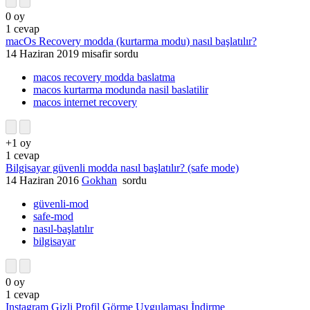
0
oy
1
cevap
macOs Recovery modda (kurtarma modu) nasıl başlatılır?
14 Haziran 2019
misafir
sordu
macos recovery modda baslatma
macos kurtarma modunda nasil baslatilir
macos internet recovery
+1
oy
1
cevap
Bilgisayar güvenli modda nasıl başlatılır? (safe mode)
14 Haziran 2016
Gokhan
sordu
güvenli-mod
safe-mod
nasıl-başlatılır
bilgisayar
0
oy
1
cevap
Instagram Gizli Profil Görme Uygulaması İndirme