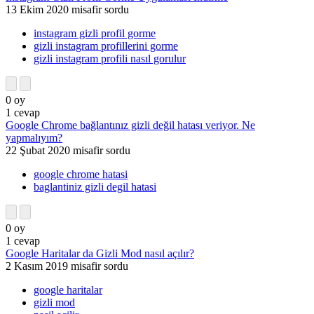
13 Ekim 2020
misafir
sordu
instagram gizli profil gorme
gizli instagram profillerini gorme
gizli instagram profili nasıl gorulur
0
oy
1
cevap
Google Chrome bağlantınız gizli değil hatası veriyor. Ne
yapmalıyım?
22 Şubat 2020
misafir
sordu
google chrome hatasi
baglantiniz gizli degil hatasi
0
oy
1
cevap
Google Haritalar da Gizli Mod nasıl açılır?
2 Kasım 2019
misafir
sordu
google haritalar
gizli mod