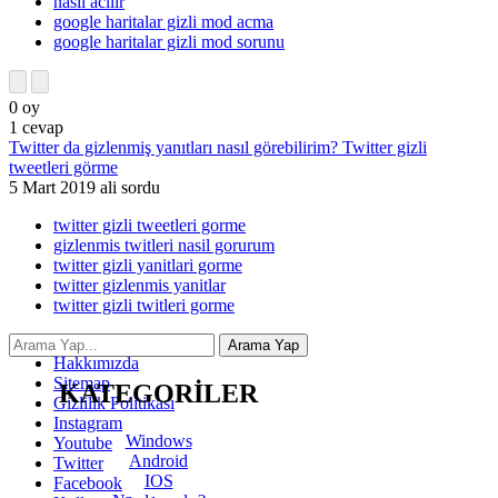
nasil acilir
google haritalar gizli mod acma
google haritalar gizli mod sorunu
0
oy
1
cevap
Twitter da gizlenmiş yanıtları nasıl görebilirim? Twitter gizli
tweetleri görme
5 Mart 2019
ali
sordu
twitter gizli tweetleri gorme
gizlenmis twitleri nasil gorurum
twitter gizli yanitlari gorme
twitter gizlenmis yanitlar
twitter gizli twitleri gorme
İletişim
Hakkımızda
Sitemap
KATEGORİLER
Gizlilik Politikası
Instagram
Windows
Youtube
Android
Twitter
IOS
Facebook