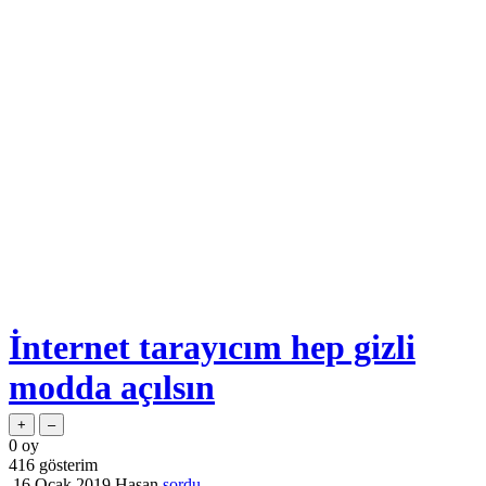
İnternet tarayıcım hep gizli
modda açılsın
0
oy
416
gösterim
16 Ocak 2019
Hasan
sordu