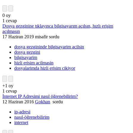
0
oy
1
cevap
Dosya gezginine tıklayınca bilgisayarım açılsın, hızlı erişim
açılmasın
17 Haziran 2019
misafir
sordu
dosya gezgininde bilgisayarim acilsin
dosya gezgini
bilgisayarim
hizli erisim acilmasin
dosyalarimda hizli erisim cikiyor
+1
oy
1
cevap
İnternet IP Adresimi nasıl öğrenebilirim?
12 Haziran 2016
Gokhan
sordu
ip-adresi
nasıl-öğrenebilirim
internet