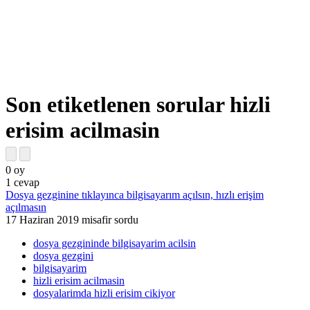
Son etiketlenen sorular hizli
erisim acilmasin
0
oy
1
cevap
Dosya gezginine tıklayınca bilgisayarım açılsın, hızlı erişim
açılmasın
17 Haziran 2019
misafir
sordu
dosya gezgininde bilgisayarim acilsin
dosya gezgini
bilgisayarim
hizli erisim acilmasin
dosyalarimda hizli erisim cikiyor