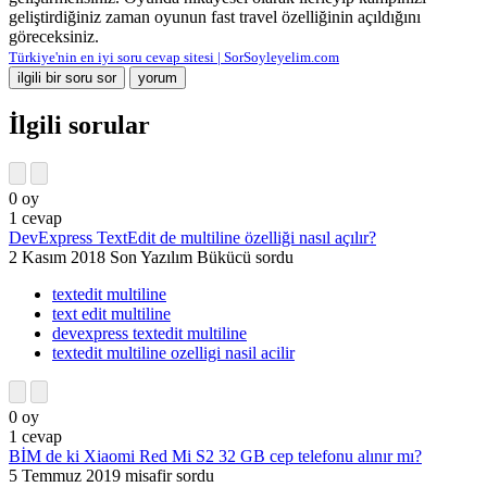
geliştirdiğiniz zaman oyunun fast travel özelliğinin açıldığını
göreceksiniz.
Türkiye'nin en iyi soru cevap sitesi | SorSoyleyelim.com
İlgili sorular
0
oy
1
cevap
DevExpress TextEdit de multiline özelliği nasıl açılır?
2 Kasım 2018
Son Yazılım Bükücü
sordu
textedit multiline
text edit multiline
devexpress textedit multiline
textedit multiline ozelligi nasil acilir
0
oy
1
cevap
BİM de ki Xiaomi Red Mi S2 32 GB cep telefonu alınır mı?
5 Temmuz 2019
misafir
sordu