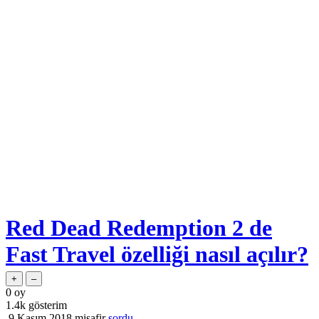
Red Dead Redemption 2 de
Fast Travel özelliği nasıl açılır?
0
oy
1.4k
gösterim
9 Kasım 2018
misafir
sordu