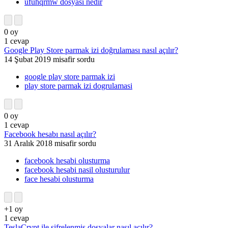
ufuhqrmw dosyasi nedir
0
oy
1
cevap
Google Play Store parmak izi doğrulaması nasıl açılır?
14 Şubat 2019
misafir
sordu
google play store parmak izi
play store parmak izi dogrulamasi
0
oy
1
cevap
Facebook hesabı nasıl açılır?
31 Aralık 2018
misafir
sordu
facebook hesabi olusturma
facebook hesabi nasil olusturulur
face hesabi olusturma
+1
oy
1
cevap
TeslaCrypt ile şifrelenmiş dosyalar nasıl açılır?