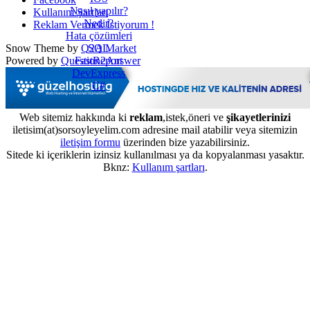
Nasıl yapılır?
Kullanım Şartları
Nedir?
Reklam Vermek İstiyorum !
Hata çözümleri
SQL
Snow Theme by
Q2A Market
FastReport
Powered by
Question2Answer
DevExpress
C#
Web sitemiz hakkında ki
reklam
,istek,öneri ve
şikayetlerinizi
iletisim(at)sorsoyleyelim.com adresine mail atabilir veya sitemizin
iletişim formu
üzerinden bize yazabilirsiniz.
Sitede ki içeriklerin izinsiz kullanılması ya da kopyalanması yasaktır.
Bknz:
Kullanım şartları
.
...