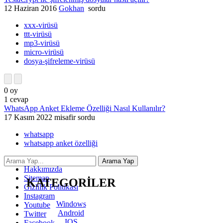
12 Haziran 2016
Gokhan
sordu
xxx-virüsü
ttt-virüsü
mp3-virüsü
micro-virüsü
dosya-şifreleme-virüsü
0
oy
1
cevap
WhatsApp Anket Ekleme Özelliği Nasıl Kullanılır?
17 Kasım 2022
misafir
sordu
whatsapp
whatsapp anket özelliği
İletişim
Hakkımızda
Sitemap
KATEGORİLER
Gizlilik Politikası
Instagram
Windows
Youtube
Android
Twitter
IOS
Facebook