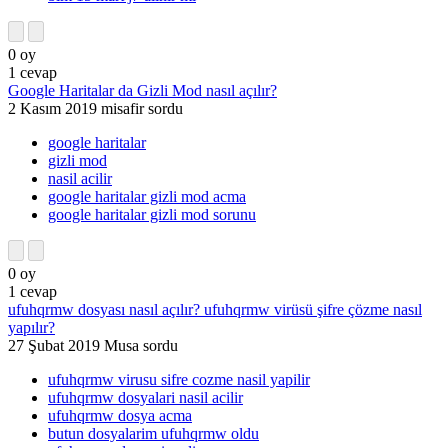
0
oy
1
cevap
Google Haritalar da Gizli Mod nasıl açılır?
2 Kasım 2019
misafir
sordu
google haritalar
gizli mod
nasil acilir
google haritalar gizli mod acma
google haritalar gizli mod sorunu
0
oy
1
cevap
ufuhqrmw dosyası nasıl açılır? ufuhqrmw virüsü şifre çözme nasıl
yapılır?
27 Şubat 2019
Musa
sordu
ufuhqrmw virusu sifre cozme nasil yapilir
ufuhqrmw dosyalari nasil acilir
ufuhqrmw dosya acma
butun dosyalarim ufuhqrmw oldu