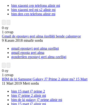
bim xiaomi cep telefonu alinir mi
bim xiaomi red mi s2 alinir mi
bim den cep telefonu alinir mi
0
oy
1
cevap
Gmail de epostayı geri alma özelliği bende çalışmıyor
9 Kasım 2018
misafir
sordu
gmail epostayi geri alma ozelligi
gmail eposta geri alma
gonderilen epostayi geri alma ozelligi
0
oy
1
cevap
BİM de ki Samsung Galaxy J7 Prime 2 alınır mı? 15 Mart
11 Mart 2019
Mert
sordu
bim 15 mart j7 prime 2
bim j7 prime 2 alinir mi
bim de ki galaxy j7 prime alinir mi
bim 15 mart j7 alinir mi