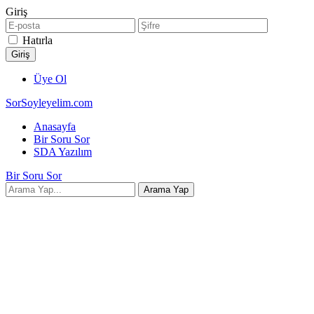
Giriş
Hatırla
Üye Ol
SorSoyleyelim.com
Anasayfa
Bir Soru Sor
SDA Yazılım
Bir Soru Sor