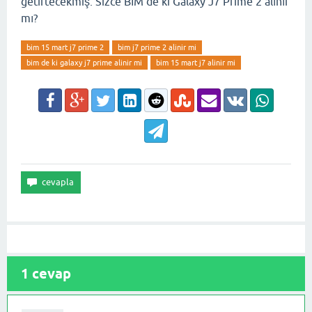
getirtecekmiş. Sizce BİM de ki Galaxy J7 Prime 2 alınır
mı?
bim 15 mart j7 prime 2
bim j7 prime 2 alinir mi
bim de ki galaxy j7 prime alinir mi
bim 15 mart j7 alinir mi
1
cevap