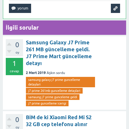
İlgili sorular
Samsung Galaxy J7 Prime
0
261 MB güncelleme geldi.
oy
J7 Prime Mart güncelleme
1
detayı
cevap
2 Mart 2019
Aşkın
sordu
samsung galaxy j7 prime guncelleme
detaylari
j7 prime 261mb guncelleme detaylari
samaung j7 prime gunceleme geldi
j7 prime guncelleme icerigi
BİM de ki Xiaomi Red Mi S2
0
32 GB cep telefonu alınır
oy