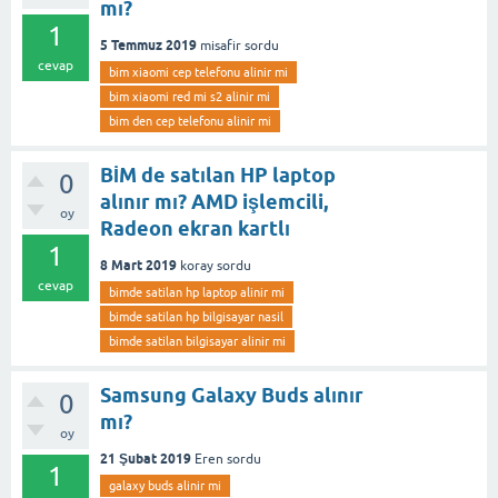
mı?
1
5 Temmuz 2019
misafir
sordu
cevap
bim xiaomi cep telefonu alinir mi
bim xiaomi red mi s2 alinir mi
bim den cep telefonu alinir mi
BİM de satılan HP laptop
0
alınır mı? AMD işlemcili,
oy
Radeon ekran kartlı
1
8 Mart 2019
koray
sordu
cevap
bimde satilan hp laptop alinir mi
bimde satilan hp bilgisayar nasil
bimde satilan bilgisayar alinir mi
Samsung Galaxy Buds alınır
0
mı?
oy
21 Şubat 2019
Eren
sordu
1
galaxy buds alinir mi