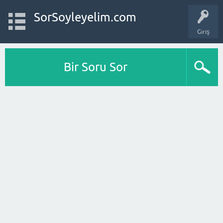
SorSoyleyelim.com
Giriş
Bir Soru Sor