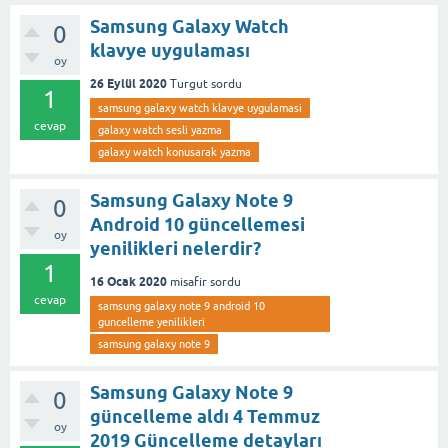
Samsung Galaxy Watch
0
klavye uygulaması
oy
26 Eylül 2020
Turgut
sordu
1
samsung galaxy watch klavye uygulamasi
cevap
galaxy watch sesli yazma
galaxy watch konusarak yazma
Samsung Galaxy Note 9
0
Android 10 güncellemesi
oy
yenilikleri nelerdir?
1
16 Ocak 2020
misafir
sordu
cevap
samsung galaxy note 9 android 10
guncelleme yenilikleri
samsung galaxy note 9
Samsung Galaxy Note 9
0
güncelleme aldı 4 Temmuz
oy
2019 Güncelleme detayları