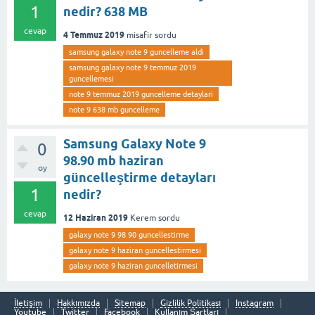
1
nedir? 638 MB
cevap
4 Temmuz 2019
misafir
sordu
samsung galaxy note 9 guncelleme aldi
samsung galaxy note 9 temmuz 2019
guncellemesi
note 9 temmuz 2019 guncelleme detaylari
note 9 638 mb guncelleme
Samsung Galaxy Note 9
0
98.90 mb haziran
oy
güncelleştirme detayları
1
nedir?
cevap
12 Haziran 2019
Kerem
sordu
galaxy note 9 98 90 guncellestirme
galaxy note 9 haziran guncellestirmesi
galaxy note 9 haziran guncelletirmesi
İletişim
Hakkımızda
Sitemap
Gizlilik Politikası
Instagram
Youtube
Twitter
Facebook
Kullanım Şartları