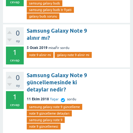
cevap
samsung galaxy buds
samsung galaxy buds tr fiyati
galaxy buds sorunu
Samsung Galaxy Note 9
0
alınır mı?
oy
5 Ocak 2019
misafir
sordu
1
note 9 alinir mi
galaxy note 9 alinir mi
cevap
Samsung Galaxy Note 9
0
güncellemesinde ki
oy
detaylar nedir?
1
11 Ekim 2018
Yaşar
sordu
cevap
samsung galaxy note 9 güncelleme
note 9 güncelleme detayları
samsung galaxy note 9
note 9 güncellemesi