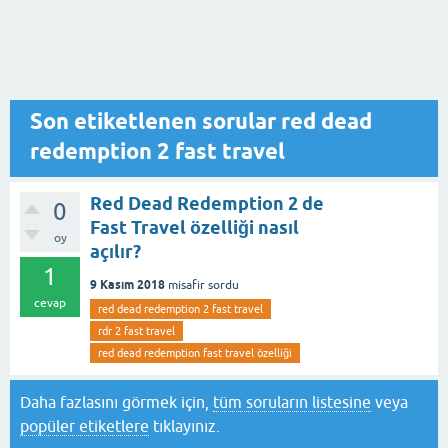
Son etiketlenen sorular red dead
redemption 2 fast travel
Red Dead Redemption 2 de
0
Fast Travel özelliği nasıl
oy
açılır?
1
9 Kasım 2018
misafir
sordu
cevap
red dead redemption 2 fast travel
rdr 2 fast travel
red dead redemption fast travel özelliği
Daha fazlasını görmek için,
tüm soruların listesine
veya
popüler etiketlere
tıklayınız.