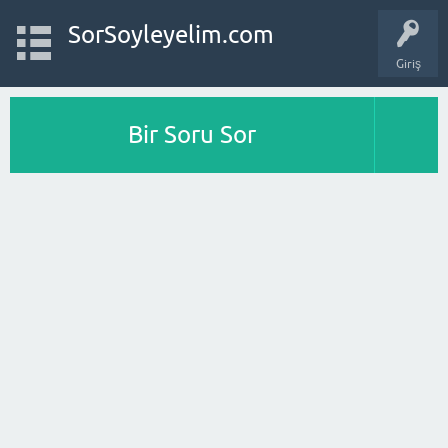
SorSoyleyelim.com
Giriş
Bir Soru Sor