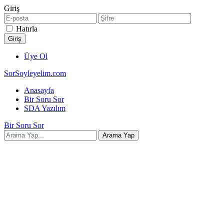
Giriş
Hatırla
Üye Ol
SorSoyleyelim.com
Anasayfa
Bir Soru Sor
SDA Yazılım
Bir Soru Sor