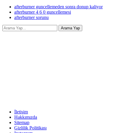
afterburner guncellemeden sonra donup kaliyor
afterburner 4 6 0 guncellemesi
afterburner sorunu
İletişim
Hakkımızda
Sitemap
Gizlilik Politikası