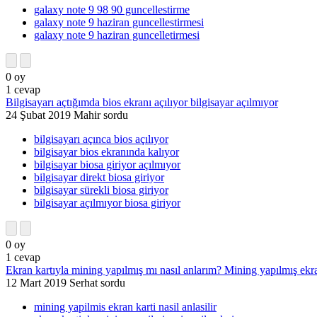
galaxy note 9 98 90 guncellestirme
galaxy note 9 haziran guncellestirmesi
galaxy note 9 haziran guncelletirmesi
0
oy
1
cevap
Bilgisayarı açtığımda bios ekranı açılıyor bilgisayar açılmıyor
24 Şubat 2019
Mahir
sordu
bilgisayarı açınca bios açılıyor
bilgisayar bios ekranında kalıyor
bilgisayar biosa giriyor açılmıyor
bilgisayar direkt biosa giriyor
bilgisayar sürekli biosa giriyor
bilgisayar açılmıyor biosa giriyor
0
oy
1
cevap
Ekran kartıyla mining yapılmış mı nasıl anlarım? Mining yapılmış ekran
12 Mart 2019
Serhat
sordu
mining yapilmis ekran karti nasil anlasilir