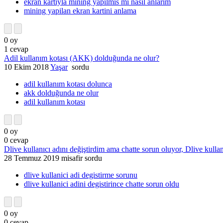
ekran kartiyla mining yapilmis mi nasil anlarim
mining yapilan ekran kartini anlama
0
oy
1
cevap
Adil kullanım kotası (AKK) dolduğunda ne olur?
10 Ekim 2018
Yaşar
sordu
adil kullanım kotası dolunca
akk dolduğunda ne olur
adil kullanım kotası
0
oy
0
cevap
Dlive kullanıcı adını değiştirdim ama chatte sorun oluyor, Dlive kulla
28 Temmuz 2019
misafir
sordu
dlive kullanici adi degistirme sorunu
dlive kullanici adini degistirince chatte sorun oldu
0
oy
0
cevap