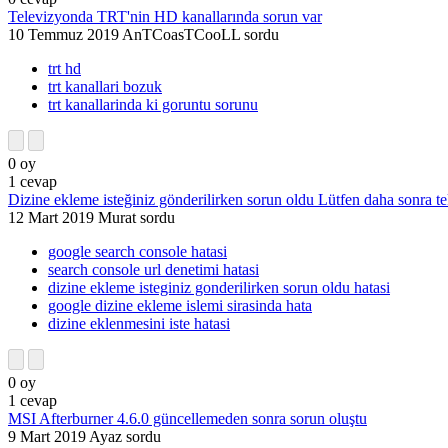
Televizyonda TRT'nin HD kanallarında sorun var
10 Temmuz 2019
AnTCoasTCooLL
sordu
trt hd
trt kanallari bozuk
trt kanallarinda ki goruntu sorunu
0
oy
1
cevap
Dizine ekleme isteğiniz gönderilirken sorun oldu Lütfen daha sonra te
12 Mart 2019
Murat
sordu
google search console hatasi
search console url denetimi hatasi
dizine ekleme isteginiz gonderilirken sorun oldu hatasi
google dizine ekleme islemi sirasinda hata
dizine eklenmesini iste hatasi
0
oy
1
cevap
MSI Afterburner 4.6.0 güncellemeden sonra sorun oluştu
9 Mart 2019
Ayaz
sordu