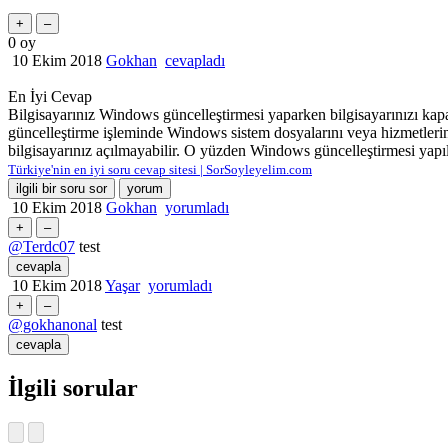
0
oy
10 Ekim 2018
Gokhan
cevapladı
En İyi Cevap
Bilgisayarınız Windows güncelleştirmesi yaparken bilgisayarınızı kapa
güncelleştirme işleminde Windows sistem dosyalarını veya hizmetlerini
bilgisayarınız açılmayabilir. O yüzden Windows güncelleştirmesi yapıl
Türkiye'nin en iyi soru cevap sitesi | SorSoyleyelim.com
10 Ekim 2018
Gokhan
yorumladı
@Terdc07
test
10 Ekim 2018
Yaşar
yorumladı
@gokhanonal
test
İlgili sorular