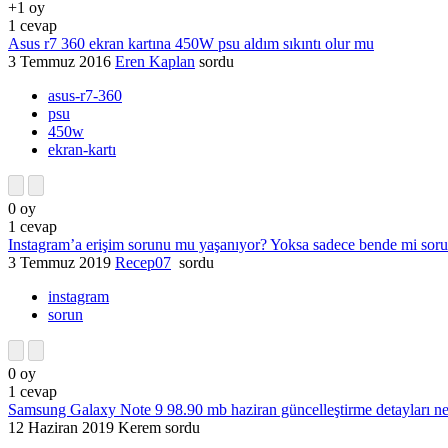
+1
oy
1
cevap
Asus r7 360 ekran kartına 450W psu aldım sıkıntı olur mu
3 Temmuz 2016
Eren Kaplan
sordu
asus-r7-360
psu
450w
ekran-kartı
0
oy
1
cevap
Instagram’a erişim sorunu mu yaşanıyor? Yoksa sadece bende mi soru
3 Temmuz 2019
Recep07
sordu
instagram
sorun
0
oy
1
cevap
Samsung Galaxy Note 9 98.90 mb haziran güncelleştirme detayları ne
12 Haziran 2019
Kerem
sordu