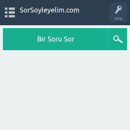
SorSoyleyelim.com
Giriş
Bir Soru Sor