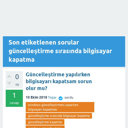
Son etiketlenen sorular
güncelleştirme sırasında bilgisayar
kapatma
Güncelleştirme yapılırken
0
bilgisayarı kapatsam sorun
oy
olur mu?
1
10 Ekim 2018
Yaşar
sordu
cevap
windows güncelleştirmesi yaparken
bilgisayarı kapatmak
güncelleştirme sırasında bilgisayar kapatma
güncelleştirme kapatma