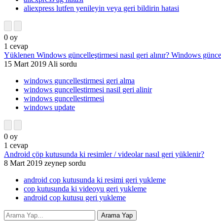
aliexpress lutfen yenileyin veya geri bildirin hatasi
0
oy
1
cevap
Yüklenen Windows güncelleştirmesi nasıl geri alınır? Windows güncel
15 Mart 2019
Ali
sordu
windows guncellestirmesi geri alma
windows guncellestirmesi nasil geri alinir
windows guncellestirmesi
windows update
0
oy
1
cevap
Android çöp kutusunda ki resimler / videolar nasıl geri yüklenir?
8 Mart 2019
zeynep
sordu
android cop kutusunda ki resimi geri yukleme
cop kutusunda ki videoyu geri yukleme
android cop kutusu geri yukleme