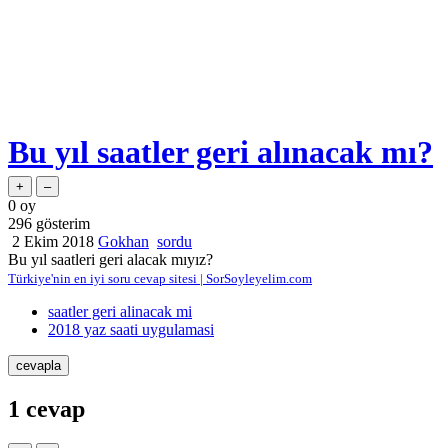
Bu yıl saatler geri alınacak mı?
0
oy
296
gösterim
2 Ekim 2018
Gokhan
sordu
Bu yıl saatleri geri alacak mıyız?
Türkiye'nin en iyi soru cevap sitesi | SorSoyleyelim.com
saatler geri alinacak mi
2018 yaz saati uygulamasi
1
cevap