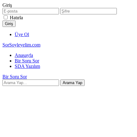
Giriş
Hatırla
Üye Ol
SorSoyleyelim.com
Anasayfa
Bir Soru Sor
SDA Yazılım
Bir Soru Sor