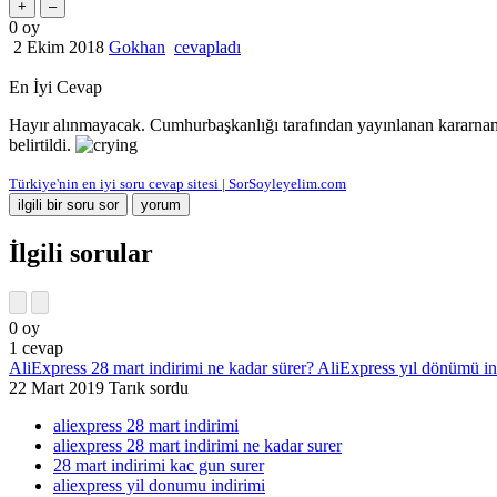
0
oy
2 Ekim 2018
Gokhan
cevapladı
En İyi Cevap
Hayır alınmayacak. Cumhurbaşkanlığı tarafından yayınlanan kararname
belirtildi.
Türkiye'nin en iyi soru cevap sitesi | SorSoyleyelim.com
İlgili sorular
0
oy
1
cevap
AliExpress 28 mart indirimi ne kadar sürer? AliExpress yıl dönümü in
22 Mart 2019
Tarık
sordu
aliexpress 28 mart indirimi
aliexpress 28 mart indirimi ne kadar surer
28 mart indirimi kac gun surer
aliexpress yil donumu indirimi