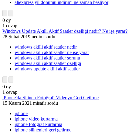
aliexpress yil donumu indirimi ne zaman basliyor
0
oy
1
cevap
Windows Update Akıllı Aktif Saatler özelliği nedir? Ne işe yarar?
28 Şubat 2019
nedim
sordu
windows akilli aktif saatler nedir
windows akilli aktif saatler ne ise yarar
windows akilli aktif saatler sorunu
windows akilli aktif saatler ozelligi
windows update akilli aktif saatler
0
oy
1
cevap
iPhone'da Silinen Fotoğrafı Videoyu Geri Getirme
15 Kasım 2021
misafir
sordu
iphone
iphone video kurtarma
iphone fotograf kurtarma
iphone silinenleri geri getirme