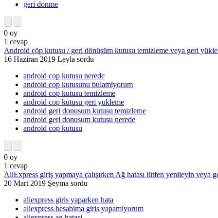
geri donme
0
oy
1
cevap
Android çöp kutusu / geri dönüşüm kutusu temizleme veya geri yüklem
16 Haziran 2019
Leyla
sordu
android cop kutusu nerede
android cop kutusunu bulamiyorum
android cop kutusu temizleme
android cop kutusu geri yukleme
android geri donusum kutusu temizleme
android geri donusum kutusu nerede
android cop kutusu
0
oy
1
cevap
AliExpress giriş yapmaya çalışırken Ağ hatası lütfen yenileyin veya ge
20 Mart 2019
Şeyma
sordu
aliexpress giris yaparken hata
aliexpress hesabima giris yapamiyorum
aliexpress ag hatasi