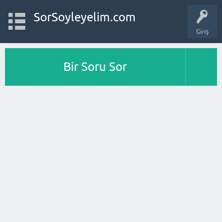
SorSoyleyelim.com
Giriş
Bir Soru Sor