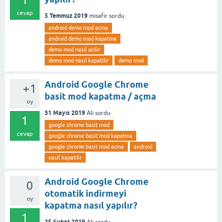
cevap
5 Temmuz 2019
misafir
sordu
android demo mod acma
android demo mod kapatma
demo mod nasil acilir
demo mod nasil kapatilir
demo mod
Android Google Chrome
+1
basit mod kapatma / açma
oy
31 Mayıs 2019
Ali
sordu
1
google chrome basit mod
cevap
google chrome basit mod kapatma
google chrome basit mod acma
android
nasil kapatilir
Android Google Chrome
0
otomatik indirmeyi
oy
kapatma nasıl yapılır?
1
25 Şubat 2019
Ali
sordu