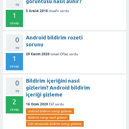
görüntüsü nasıl alınır?
oy
5 Aralık 2018
misafir
sordu
1
cevap
Android bildirim rozeti
0
sorunu
oy
29 Kasım 2020
ismail Oflaz
sordu
1
cevap
Bildirim içeriğini nasıl
0
gizlerim? Android bildirim
oy
içeriği gizleme
2
16 Ocak 2020
Elif
sordu
cevap
android bildirim icerigi gizleme
bildirim icerigi nasil gizlenir
kilit ekraninda bildirim icerigi gizleme