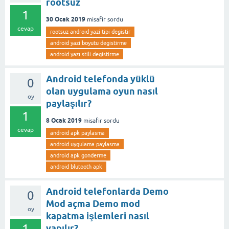
rootsuz
1
30 Ocak 2019
misafir
sordu
cevap
rootsuz android yazi tipi degistir
android yazi boyutu degistirme
android yazı stili degistirme
Android telefonda yüklü
0
olan uygulama oyun nasıl
oy
paylaşılır?
1
8 Ocak 2019
misafir
sordu
cevap
android apk paylasma
android uygulama paylasma
android apk gonderme
android blutooth apk
Android telefonlarda Demo
0
Mod açma Demo mod
oy
kapatma işlemleri nasıl
1
yapılır?