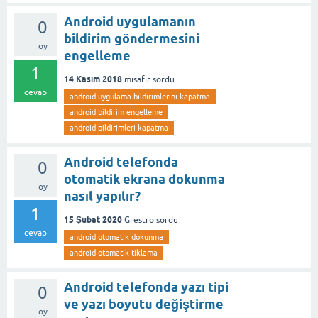
Android uygulamanın
0
bildirim göndermesini
oy
engelleme
1
14 Kasım 2018
misafir
sordu
cevap
android uygulama bildirimlerini kapatma
android bildirim engelleme
android bildirimleri kapatma
Android telefonda
0
otomatik ekrana dokunma
oy
nasıl yapılır?
1
15 Şubat 2020
Grestro
sordu
cevap
android otomatik dokunma
android otomatik tiklama
Android telefonda yazı tipi
0
ve yazı boyutu değiştirme
oy