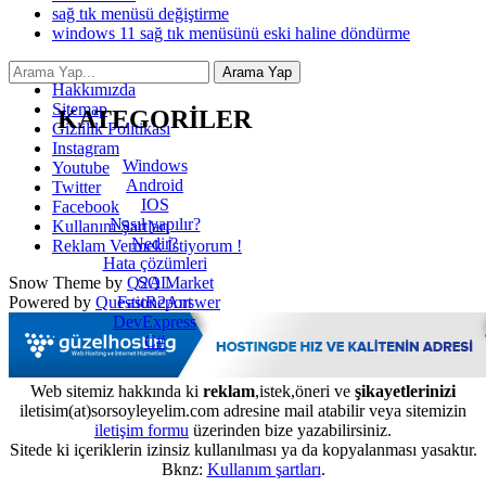
sağ tık menüsü değiştirme
windows 11 sağ tık menüsünü eski haline döndürme
İletişim
Hakkımızda
Sitemap
KATEGORİLER
Gizlilik Politikası
Instagram
Windows
Youtube
Android
Twitter
IOS
Facebook
Nasıl yapılır?
Kullanım Şartları
Nedir?
Reklam Vermek İstiyorum !
Hata çözümleri
SQL
Snow Theme by
Q2A Market
FastReport
Powered by
Question2Answer
DevExpress
C#
Web sitemiz hakkında ki
reklam
,istek,öneri ve
şikayetlerinizi
iletisim(at)sorsoyleyelim.com adresine mail atabilir veya sitemizin
iletişim formu
üzerinden bize yazabilirsiniz.
Sitede ki içeriklerin izinsiz kullanılması ya da kopyalanması yasaktır.
Bknz:
Kullanım şartları
.