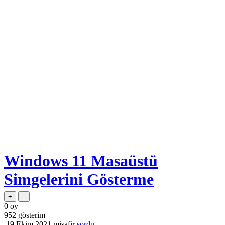
Windows 11 Masaüstü
Simgelerini Gösterme
0
oy
952
gösterim
19 Ekim 2021
misafir
sordu