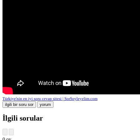
Türkiye'nin en iyi soru cevap sitesi | SorSoyleyelim.com
İlgili sorular
0
oy