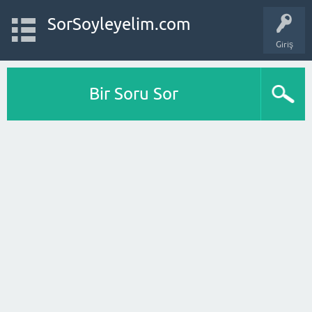
SorSoyleyelim.com
Giriş
Bir Soru Sor