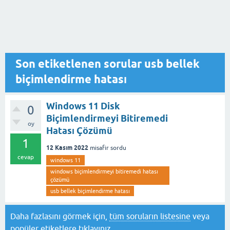
Son etiketlenen sorular usb bellek
biçimlendirme hatası
Windows 11 Disk
0
Biçimlendirmeyi Bitiremedi
oy
Hatası Çözümü
1
12 Kasım 2022
misafir
sordu
cevap
windows 11
windows biçimlendirmeyi bitiremedi hatası
çözümü
usb bellek biçimlendirme hatası
Daha fazlasını görmek için,
tüm soruların listesine
veya
popüler etiketlere
tıklayınız.