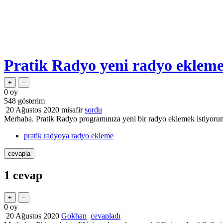
Pratik Radyo yeni radyo ekleme
0
oy
548
gösterim
20 Ağustos 2020
misafir
sordu
Merhaba. Pratik Radyo programınıza yeni bir radyo eklemek istiyoru
pratik radyoya radyo ekleme
1
cevap
0
oy
20 Ağustos 2020
Gokhan
cevapladı