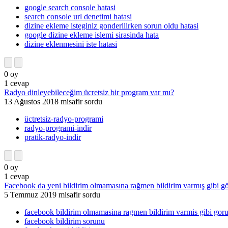
google search console hatasi
search console url denetimi hatasi
dizine ekleme isteginiz gonderilirken sorun oldu hatasi
google dizine ekleme islemi sirasinda hata
dizine eklenmesini iste hatasi
0
oy
1
cevap
Radyo dinleyebileceğim ücretsiz bir program var mı?
13 Ağustos 2018
misafir
sordu
üctretsiz-radyo-programi
radyo-programi-indir
pratik-radyo-indir
0
oy
1
cevap
Facebook da yeni bildirim olmamasına rağmen bildirim varmış gibi g
5 Temmuz 2019
misafir
sordu
facebook bildirim olmamasina ragmen bildirim varmis gibi gor
facebook bildirim sorunu