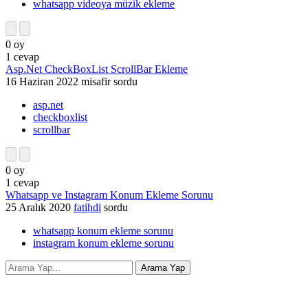
whatsapp videoya müzik ekleme
0
oy
1
cevap
Asp.Net CheckBoxList ScrollBar Ekleme
16 Haziran 2022
misafir
sordu
asp.net
checkboxlist
scrollbar
0
oy
1
cevap
Whatsapp ve Instagram Konum Ekleme Sorunu
25 Aralık 2020
fatihdi
sordu
whatsapp konum ekleme sorunu
instagram konum ekleme sorunu