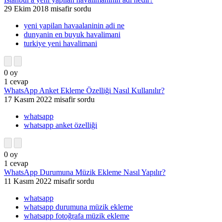
29 Ekim 2018
misafir
sordu
yeni yapilan havaalaninin adi ne
dunyanin en buyuk havalimani
turkiye yeni havalimani
0
oy
1
cevap
WhatsApp Anket Ekleme Özelliği Nasıl Kullanılır?
17 Kasım 2022
misafir
sordu
whatsapp
whatsapp anket özelliği
0
oy
1
cevap
WhatsApp Durumuna Müzik Ekleme Nasıl Yapılır?
11 Kasım 2022
misafir
sordu
whatsapp
whatsapp durumuna müzik ekleme
whatsapp fotoğrafa müzik ekleme