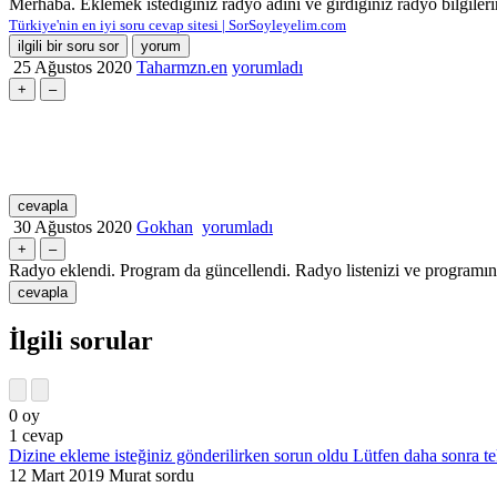
Merhaba. Eklemek istediğiniz radyo adını ve girdiğiniz radyo bilgileri
Türkiye'nin en iyi soru cevap sitesi | SorSoyleyelim.com
25 Ağustos 2020
Taharmzn.en
yorumladı
30 Ağustos 2020
Gokhan
yorumladı
Radyo eklendi. Program da güncellendi. Radyo listenizi ve programını
İlgili sorular
0
oy
1
cevap
Dizine ekleme isteğiniz gönderilirken sorun oldu Lütfen daha sonra te
12 Mart 2019
Murat
sordu