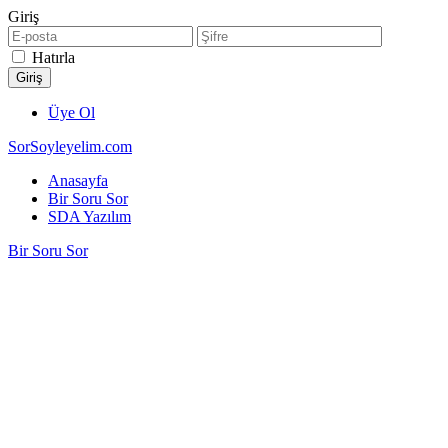
Giriş
Hatırla
Üye Ol
SorSoyleyelim.com
Anasayfa
Bir Soru Sor
SDA Yazılım
Bir Soru Sor