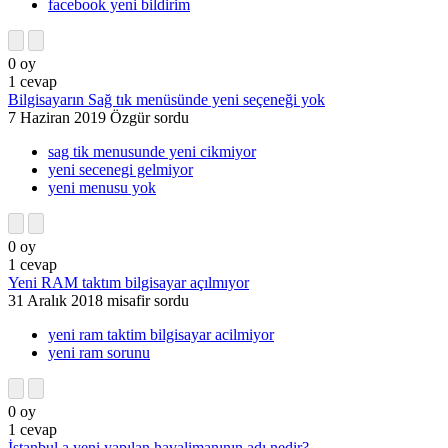
facebook yeni bildirim
0
oy
1
cevap
Bilgisayarın Sağ tık menüsünde yeni seçeneği yok
7 Haziran 2019
Özgür
sordu
sag tik menusunde yeni cikmiyor
yeni secenegi gelmiyor
yeni menusu yok
0
oy
1
cevap
Yeni RAM taktım bilgisayar açılmıyor
31 Aralık 2018
misafir
sordu
yeni ram taktim bilgisayar acilmiyor
yeni ram sorunu
0
oy
1
cevap
İstanbul a yeni yapılan havalimanının adı nedir?