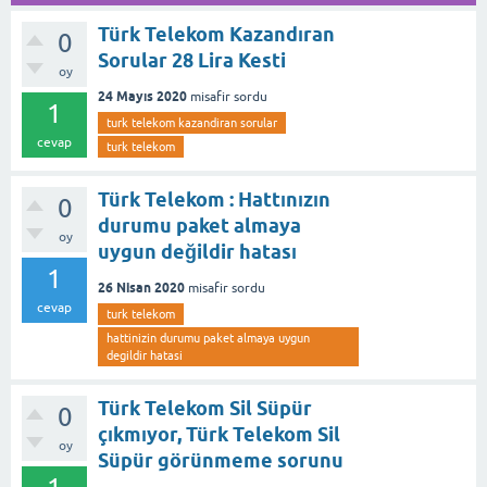
Türk Telekom Kazandıran
0
Sorular 28 Lira Kesti
oy
24 Mayıs 2020
misafir
sordu
1
turk telekom kazandiran sorular
cevap
turk telekom
Türk Telekom : Hattınızın
0
durumu paket almaya
oy
uygun değildir hatası
1
26 Nisan 2020
misafir
sordu
cevap
turk telekom
hattinizin durumu paket almaya uygun
degildir hatasi
Türk Telekom Sil Süpür
0
çıkmıyor, Türk Telekom Sil
oy
Süpür görünmeme sorunu