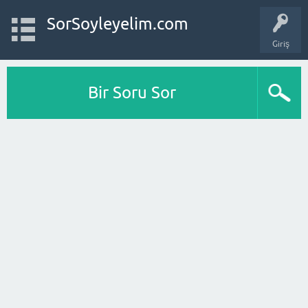
SorSoyleyelim.com
Giriş
Bir Soru Sor