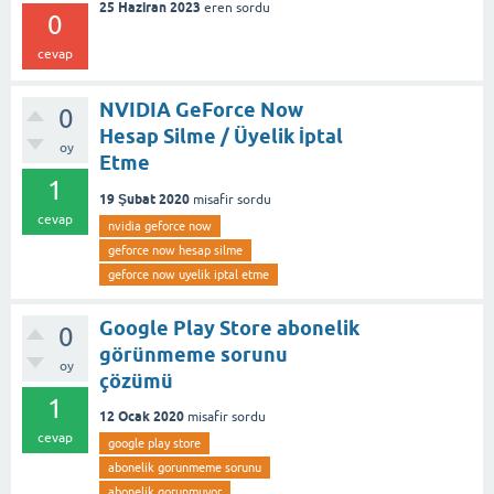
25 Haziran 2023
eren
sordu
0
cevap
NVIDIA GeForce Now
0
Hesap Silme / Üyelik İptal
oy
Etme
1
19 Şubat 2020
misafir
sordu
cevap
nvidia geforce now
geforce now hesap silme
geforce now uyelik iptal etme
Google Play Store abonelik
0
görünmeme sorunu
oy
çözümü
1
12 Ocak 2020
misafir
sordu
cevap
google play store
abonelik gorunmeme sorunu
abonelik gorunmuyor