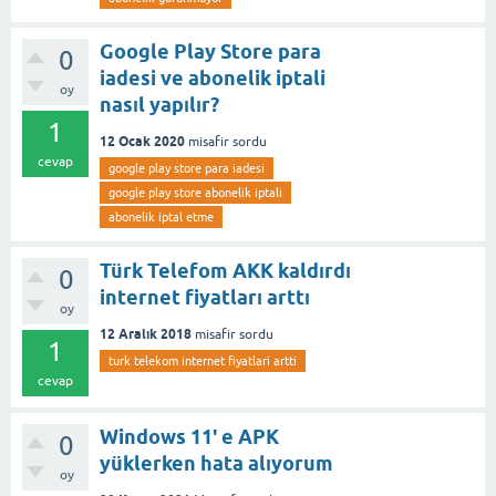
Google Play Store para
0
iadesi ve abonelik iptali
oy
nasıl yapılır?
1
12 Ocak 2020
misafir
sordu
cevap
google play store para iadesi
google play store abonelik iptali
abonelik iptal etme
Türk Telefom AKK kaldırdı
0
internet fiyatları arttı
oy
12 Aralık 2018
misafir
sordu
1
turk telekom internet fiyatlari artti
cevap
Windows 11' e APK
0
yüklerken hata alıyorum
oy