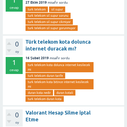
1
27 Ekim 2019
misafir
sordu
cevap
turk telekom
sil supur
turk telekom sil supur sorunu
turk telekom sil supur cikmiyor
turk telekom sil supur gorunmuyor
Türk telekom kota dolunca
0
internet duracak mı?
oy
16 Şubat 2019
misafir
sordu
1
turk telekom kota dolunca internet kesilecek
mi
cevap
turk telekom duran tarife
turk telekom kota bitince internet kesilecek
mi
duran kota nedir
duran kotali
turk telekom duran kota
Valorant Hesap Silme İptal
0
Etme
oy