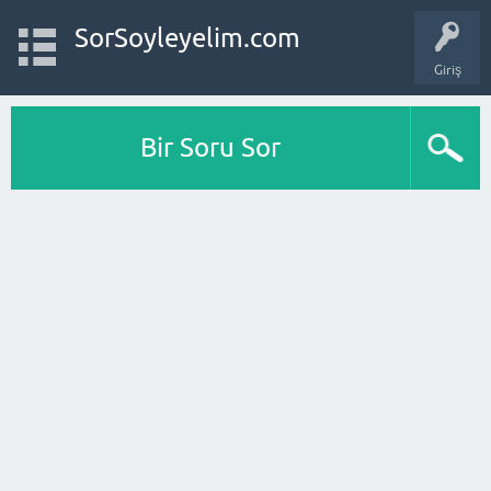
SorSoyleyelim.com
Giriş
Bir Soru Sor