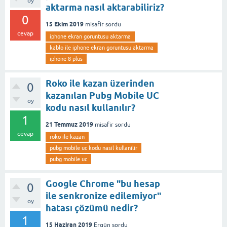
oy
aktarma nasıl aktarabiliriz?
0
15 Ekim 2019
misafir
sordu
cevap
iphone ekran goruntusu aktarma
kablo ile iphone ekran goruntusu aktarma
iphone 8 plus
Roko ile kazan üzerinden
0
kazanılan Pubg Mobile UC
oy
kodu nasıl kullanılır?
1
21 Temmuz 2019
misafir
sordu
cevap
roko ile kazan
pubg mobile uc kodu nasil kullanilir
pubg mobile uc
Google Chrome "bu hesap
0
ile senkronize edilemiyor"
oy
hatası çözümü nedir?
1
15 Haziran 2019
Ergün
sordu