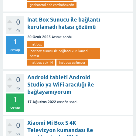
gridcontrol add comboboxedit
İnat Box Sunucu ile bağlantı
0
kurulamadı hatası çözümü
oy
20 Ocak 2025
Azime
sordu
1
inat box
cevap
inat box sunucu ile bağlantı kurulamadı
hatası
inat box apk 14
inat box açılmıyor
Android tableti Android
0
Studio ya WiFi aracılığı ile
oy
bağlayamıyorum
1
17 Ağustos 2022
misafir
sordu
cevap
Xiaomi Mi Box S 4K
0
Televizyon kumandası ile
oy