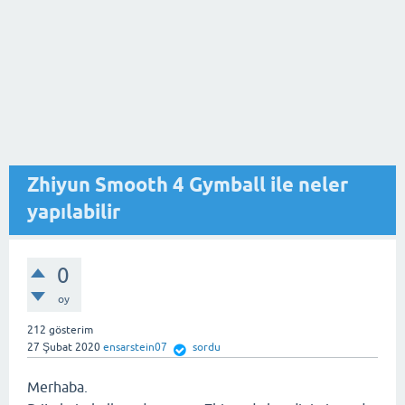
Zhiyun Smooth 4 Gymball ile neler
yapılabilir
0
oy
212
gösterim
27 Şubat 2020
ensarstein07
sordu
Merhaba.