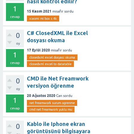
nasıl kontrol edilir?
1
15 Kasım 2021
misafir
sordu
cevap
xiaomi mi box s 4k
C# ClosedXML ile Excel
0
dosyası okuma
oy
17 Eylül 2020
misafir
sordu
1
closedxml excel dosyasi okuma
cevap
closedxml excel to datatable
CMD ile Net Freamwork
0
versiyon öğrenme
oy
20 Ağustos 2020
Can
sordu
1
net freamwork surum ogrenme
cevap
cmd net freamwork yuklu mu
Kablo ile Iphone ekran
0
görüntüsünü bilgisayara