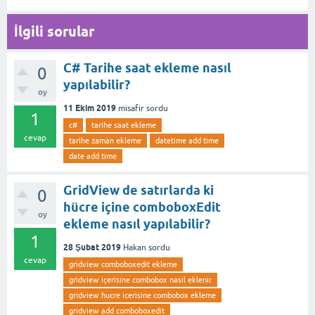
İlgili sorular
C# Tarihe saat ekleme nasıl
0
yapılabilir?
oy
11 Ekim 2019
misafir
sordu
1
c#
tarihe saat ekleme
cevap
tarihe zaman ekleme
datetime add time
date add time
GridView de satırlarda ki
0
hücre içine comboboxEdit
oy
ekleme nasıl yapılabilir?
1
28 Şubat 2019
Hakan
sordu
cevap
gridview comboboxedit ekleme
gridview içerisine combobox nasil eklenir
gridview hucre icerisine combobox ekleme
gridview add comboboxedit