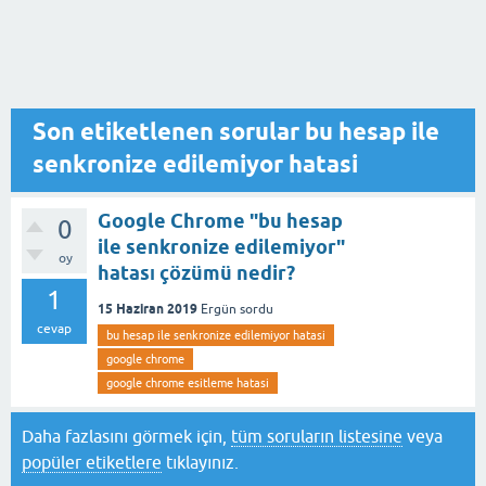
Son etiketlenen sorular bu hesap ile
senkronize edilemiyor hatasi
Google Chrome "bu hesap
0
ile senkronize edilemiyor"
oy
hatası çözümü nedir?
1
15 Haziran 2019
Ergün
sordu
cevap
bu hesap ile senkronize edilemiyor hatasi
google chrome
google chrome esitleme hatasi
Daha fazlasını görmek için,
tüm soruların listesine
veya
popüler etiketlere
tıklayınız.