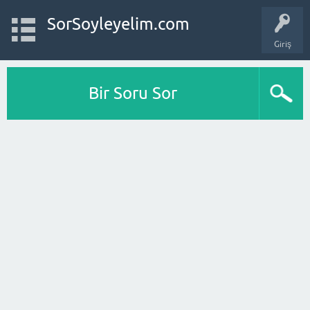
SorSoyleyelim.com
Giriş
Bir Soru Sor