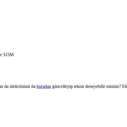
ce 315M
ızın da sürücüsünü da
buradan
güncelleyip tekrar deneyebilir misiniz? E