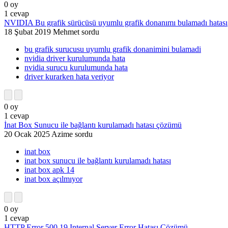
0
oy
1
cevap
NVIDIA Bu grafik sürücüsü uyumlu grafik donanımı bulamadı hatası
18 Şubat 2019
Mehmet
sordu
bu grafik surucusu uyumlu grafik donanimini bulamadi
nvidia driver kurulumunda hata
nvidia surucu kurulumunda hata
driver kurarken hata veriyor
0
oy
1
cevap
İnat Box Sunucu ile bağlantı kurulamadı hatası çözümü
20 Ocak 2025
Azime
sordu
inat box
inat box sunucu ile bağlantı kurulamadı hatası
inat box apk 14
inat box açılmıyor
0
oy
1
cevap
HTTP Error 500.19 Internal Server Error Hatası Çözümü