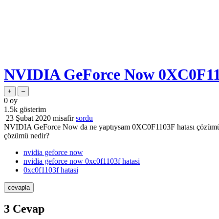
NVIDIA GeForce Now 0XC0F110
0
oy
1.5k
gösterim
23 Şubat 2020
misafir
sordu
NVIDIA GeForce Now da ne yaptıysam 0XC0F1103F hatası çözümünü 
çözümü nedir?
nvidia geforce now
nvidia geforce now 0xc0f1103f hatasi
0xc0f1103f hatasi
3
Cevap