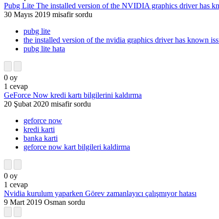
Pubg Lite The installed version of the NVIDIA graphics driver has k
30 Mayıs 2019
misafir
sordu
pubg lite
the installed version of the nvidia graphics driver has known is
pubg lite hata
0
oy
1
cevap
GeForce Now kredi kartı bilgilerini kaldırma
20 Şubat 2020
misafir
sordu
geforce now
kredi karti
banka karti
geforce now kart bilgileri kaldirma
0
oy
1
cevap
Nvidia kurulum yaparken Görev zamanlayıcı çalışmıyor hatası
9 Mart 2019
Osman
sordu