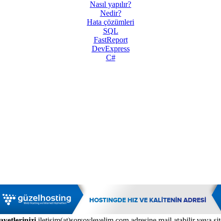
Nasıl yapılır?
Nedir?
Hata çözümleri
SQL
FastReport
DevExpress
C#
ayetlerinizi
iletisim(at)sorsoyleyelim.com adresine mail atabilir veya s