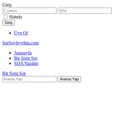
Giriş
Hatırla
Üye Ol
SorSoyleyelim.com
Anasayfa
Bir Soru Sor
SDA Yazılım
Bir Soru Sor