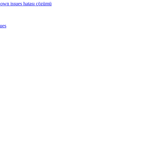
nown issues hatası çözümü
sues