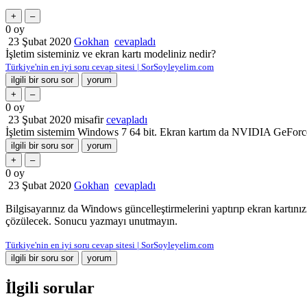
0
oy
23 Şubat 2020
Gokhan
cevapladı
İşletim sisteminiz ve ekran kartı modeliniz nedir?
Türkiye'nin en iyi soru cevap sitesi | SorSoyleyelim.com
0
oy
23 Şubat 2020
misafir
cevapladı
İşletim sistemim Windows 7 64 bit. Ekran kartım da NVIDIA GeFor
0
oy
23 Şubat 2020
Gokhan
cevapladı
Bilgisayarınız da Windows güncelleştirmelerini yaptırıp ekran kartın
çözülecek. Sonucu yazmayı unutmayın.
Türkiye'nin en iyi soru cevap sitesi | SorSoyleyelim.com
İlgili sorular