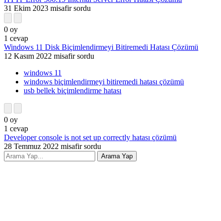
31 Ekim 2023
misafir
sordu
0
oy
1
cevap
Windows 11 Disk Biçimlendirmeyi Bitiremedi Hatası Çözümü
12 Kasım 2022
misafir
sordu
windows 11
windows biçimlendirmeyi bitiremedi hatası çözümü
usb bellek biçimlendirme hatası
0
oy
1
cevap
Developer console is not set up correctly hatası çözümü
28 Temmuz 2022
misafir
sordu