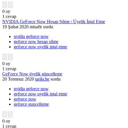
0
oy
1
cevap
NVIDIA GeForce Now Hesap Silme / Üyelik İptal Etme
19 Şubat 2020
misafir
sordu
nvidia geforce now
geforce now hesap silme
geforce now uyelik iptal etme
0
oy
1
cevap
GeForce Now üyelik güncelleme
20 Temmuz 2020
tarikche
sordu
nvidia geforce now
geforce now uyelik iptal etme
geforce now
geforce guncelleme
0
oy
1
cevap