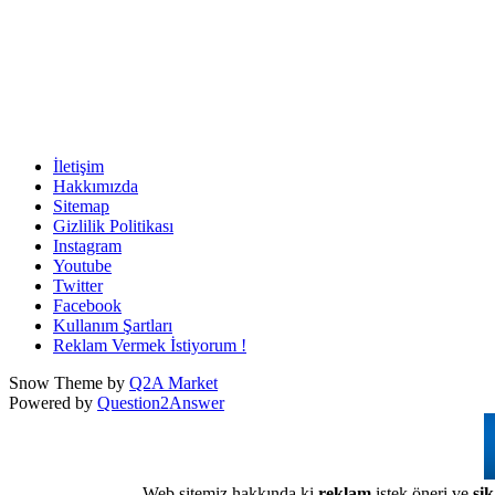
İletişim
Hakkımızda
Sitemap
Gizlilik Politikası
Instagram
Youtube
Twitter
Facebook
Kullanım Şartları
Reklam Vermek İstiyorum !
Snow Theme by
Q2A Market
Powered by
Question2Answer
Web sitemiz hakkında ki
reklam
,istek,öneri ve
şik