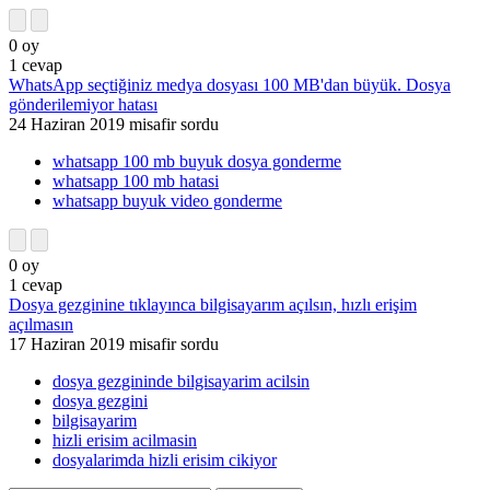
0
oy
1
cevap
WhatsApp seçtiğiniz medya dosyası 100 MB'dan büyük. Dosya
gönderilemiyor hatası
24 Haziran 2019
misafir
sordu
whatsapp 100 mb buyuk dosya gonderme
whatsapp 100 mb hatasi
whatsapp buyuk video gonderme
0
oy
1
cevap
Dosya gezginine tıklayınca bilgisayarım açılsın, hızlı erişim
açılmasın
17 Haziran 2019
misafir
sordu
dosya gezgininde bilgisayarim acilsin
dosya gezgini
bilgisayarim
hizli erisim acilmasin
dosyalarimda hizli erisim cikiyor