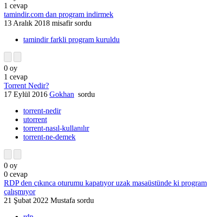
1
cevap
tamindir.com dan program indirmek
13 Aralık 2018
misafir
sordu
tamindir farkli program kuruldu
0
oy
1
cevap
Torrent Nedir?
17 Eylül 2016
Gokhan
sordu
torrent-nedir
utorrent
torrent-nasıl-kullanılır
torrent-ne-demek
0
oy
0
cevap
RDP den çıkınca oturumu kapatıyor uzak masaüstünde ki program
çalışmıyor
21 Şubat 2022
Mustafa
sordu
rdp