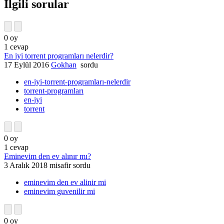
İlgili sorular
0
oy
1
cevap
En iyi torrent programları nelerdir?
17 Eylül 2016
Gokhan
sordu
en-iyi-torrent-programları-nelerdir
torrent-programları
en-iyi
torrent
0
oy
1
cevap
Eminevim den ev alınır mı?
3 Aralık 2018
misafir
sordu
eminevim den ev alinir mi
eminevim guvenilir mi
0
oy