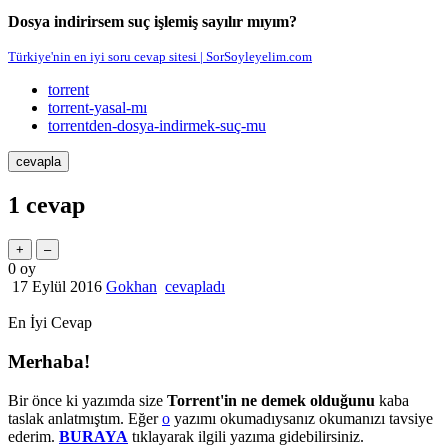
Dosya indirirsem suç işlemiş sayılır mıyım?
Türkiye'nin en iyi soru cevap sitesi | SorSoyleyelim.com
torrent
torrent-yasal-mı
torrentden-dosya-indirmek-suç-mu
1
cevap
0
oy
17 Eylül 2016
Gokhan
cevapladı
En İyi Cevap
Merhaba!
Bir önce ki yazımda size
Torrent'in ne demek olduğunu
kaba
taslak anlatmıştım. Eğer
o
yazımı okumadıysanız okumanızı tavsiye
ederim.
BURAYA
tıklayarak ilgili yazıma gidebilirsiniz.