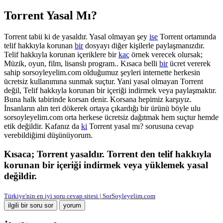
Torrent Yasal Mı?
Torrent tabii ki de yasaldır. Yasal olmayan şey
ise
Torrent ortamında
telif hakkıyla korunan
bir
dosyayı diğer kişilerle paylaşmanızdır.
Telif hakkıyla korunan içeriklere bir
kaç
örnek verecek olursak;
Müzik, oyun, film, lisanslı program.. Kısaca belli
bir
ücret vererek
sahip sorsoyleyelim.com olduğumuz şeyleri internette herkesin
ücretsiz kullanımına sunmak suçtur. Yani yasal olmayan Torrent
değil, Telif hakkıyla korunan bir içeriği indirmek veya paylaşmaktır.
Buna halk tabirinde korsan denir. Korsana hepimiz karşıyız.
İnsanların alın teri dökerek ortaya çıkardığı bir ürünü böyle ulu
sorsoyleyelim.com orta herkese ücretsiz dağıtmak hem suçtur hemde
etik değildir. Kafanız da
ki
Torrent yasal mı? sorusuna cevap
verebildiğimi düşünüyorum.
Kısaca;
Torrent yasaldır
. Torrent den telif hakkıyla
korunan bir içeriği indirmek veya yüklemek
yasal
değildir.
Türkiye'nin en iyi soru cevap sitesi | SorSoyleyelim.com