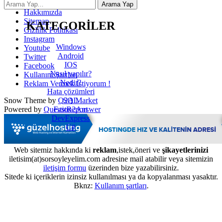
İletişim
Hakkımızda
Sitemap
KATEGORİLER
Gizlilik Politikası
Instagram
Windows
Youtube
Android
Twitter
IOS
Facebook
Nasıl yapılır?
Kullanım Şartları
Nedir?
Reklam Vermek İstiyorum !
Hata çözümleri
SQL
Snow Theme by
Q2A Market
FastReport
Powered by
Question2Answer
DevExpress
C#
Web sitemiz hakkında ki
reklam
,istek,öneri ve
şikayetlerinizi
iletisim(at)sorsoyleyelim.com adresine mail atabilir veya sitemizin
iletişim formu
üzerinden bize yazabilirsiniz.
Sitede ki içeriklerin izinsiz kullanılması ya da kopyalanması yasaktır.
Bknz:
Kullanım şartları
.
...