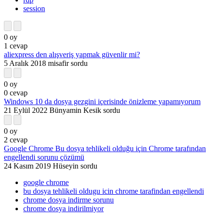
session
0
oy
1
cevap
aliexpress den alışveriş yapmak güvenlir mi?
5 Aralık 2018
misafir
sordu
0
oy
0
cevap
Windows 10 da dosya gezgini içerisinde önizleme yapamıyorum
21 Eylül 2022
Bünyamin Kesik
sordu
0
oy
2
cevap
Google Chrome Bu dosya tehlikeli olduğu için Chrome tarafından
engellendi sorunu çözümü
24 Kasım 2019
Hüseyin
sordu
google chrome
bu dosya tehlikeli oldugu icin chrome tarafindan engellendi
chrome dosya indirme sorunu
chrome dosya indirilmiyor