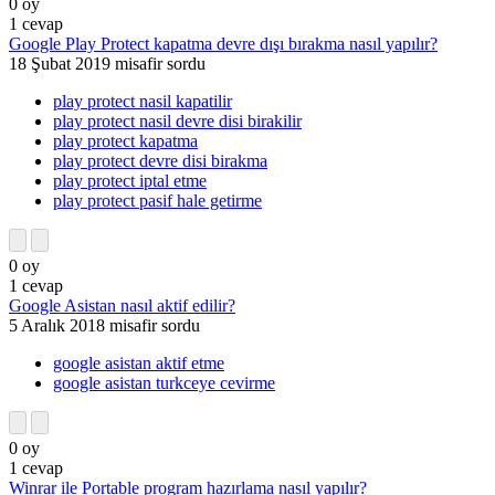
0
oy
1
cevap
Google Play Protect kapatma devre dışı bırakma nasıl yapılır?
18 Şubat 2019
misafir
sordu
play protect nasil kapatilir
play protect nasil devre disi birakilir
play protect kapatma
play protect devre disi birakma
play protect iptal etme
play protect pasif hale getirme
0
oy
1
cevap
Google Asistan nasıl aktif edilir?
5 Aralık 2018
misafir
sordu
google asistan aktif etme
google asistan turkceye cevirme
0
oy
1
cevap
Winrar ile Portable program hazırlama nasıl yapılır?