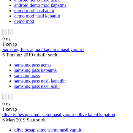
android demo mod kapatma
demo mod nasil acilir
demo mod nasil kapatilir
demo mod
0
oy
1
cevap
Samsung Pass açma / kapatma nasıl yapılır?
5 Temmuz 2019
misafir
sordu
samsung pass acma
samsung pass kapatma
samsung pass
samsung pass nasil kapatilir
samsung pass nasil acilir
0
oy
1
cevap
dlive tv hesap silme işlemi nasıl yapılır? dlive kanal kapatma
6 Mart 2019
Suat
sordu
dlive hesap silme islemi nasil yapilir