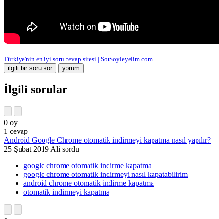
Türkiye'nin en iyi soru cevap sitesi | SorSoyleyelim.com
İlgili sorular
0
oy
1
cevap
Android Google Chrome otomatik indirmeyi kapatma nasıl yapılır?
25 Şubat 2019
Ali
sordu
google chrome otomatik indirme kapatma
google chrome otomatik indirmeyi nasıl kapatabilirim
android chrome otomatik indirme kapatma
otomatik indirmeyi kapatma