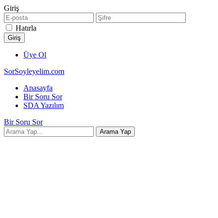
Giriş
Hatırla
Üye Ol
SorSoyleyelim.com
Anasayfa
Bir Soru Sor
SDA Yazılım
Bir Soru Sor