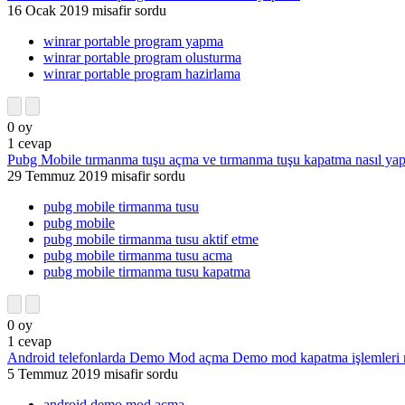
16 Ocak 2019
misafir
sordu
winrar portable program yapma
winrar portable program olusturma
winrar portable program hazirlama
0
oy
1
cevap
Pubg Mobile tırmanma tuşu açma ve tırmanma tuşu kapatma nasıl yapı
29 Temmuz 2019
misafir
sordu
pubg mobile tirmanma tusu
pubg mobile
pubg mobile tirmanma tusu aktif etme
pubg mobile tirmanma tusu acma
pubg mobile tirmanma tusu kapatma
0
oy
1
cevap
Android telefonlarda Demo Mod açma Demo mod kapatma işlemleri na
5 Temmuz 2019
misafir
sordu
android demo mod acma