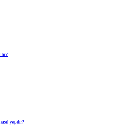
lır?
sıl yapılır?