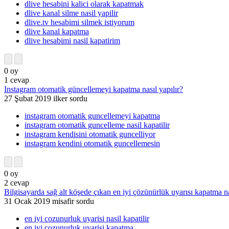
dlive hesabini kalici olarak kapatmak
dlive kanal silme nasil yapilir
dlive.tv hesabimi silmek istiyorum
dlive kanal kapatma
dlive hesabimi nasil kapatirim
0
oy
1
cevap
Instagram otomatik güncellemeyi kapatma nasıl yapılır?
27 Şubat 2019
ilker
sordu
instagram otomatik guncellemeyi kapatma
instagram otomatik guncelleme nasil kapatilir
instagram kendisini otomatik guncelliyor
instagram kendini otomatik guncellemesin
0
oy
2
cevap
Bilgisayarda sağ alt köşede çıkan en iyi çözünürlük uyarısı kapatma na
31 Ocak 2019
misafir
sordu
en iyi cozunurluk uyarisi nasil kapatilir
en iyi cozunurluk uyarisi kapatma