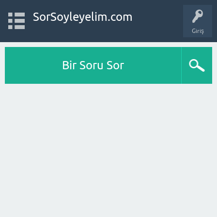
SorSoyleyelim.com
Giriş
Bir Soru Sor