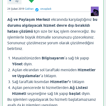
oy
24 Şubat 2019
Gokhan
cevapladı
Ağ ve Paylaşım Merkezi
ekranında karşılaştığınız
bu
durumu algılayacak hizmet devre dışı bırakıldı
hatası çözümü i
çin size bir kaç işlem önereceğiz. Bu
işlemlerle büyük ihtimalle sorununuzu çözeceksiniz.
Sorununuz çözülmezse yorum olarak çözülmediğini
belirtiniz.
Masaüstünüzden
Bilgisayarım
'a sağ tık yapıp
Yönet
diyin.
Açılan ekrandan sol taraftaki menüden
Hizmetler
ve Uygulamalar
'a tıklayın.
Sağ taraftaki kısımdan
Hizmetler'
e tıklayın
Açılan pencerede ki hizmetlerden
Ağ Listesi
Hizmeti
seçeneğine sağ tık yapıp
başlat
diyin.
Bu işlemleri uygulayarak bu hizmeti başlatamazsanız
aşağı da ki işlemleri uygulayın.