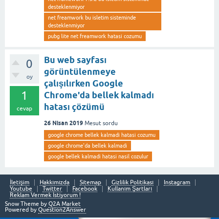
desteklenmiyor
net freamwork bu isletim sisteminde
desteklenmiyor
pubg lite net freamwork hatasi cozumu
Bu web sayfası
0
görüntülenmeye
oy
çalışılırken Google
1
Chrome'da bellek kalmadı
hatası çözümü
cevap
26 Nisan 2019
Mesut
sordu
google chrome bellek kalmadi hatasi cozumu
google chrome'da bellek kalmadi
google bellek kalmadi hatasi nasil cozulur
İletişim
Hakkımızda
Sitemap
Gizlilik Politikası
Instagram
Youtube
Twitter
Facebook
Kullanım Şartları
Reklam Vermek İstiyorum !
Snow Theme by
Q2A Market
Powered by
Question2Answer