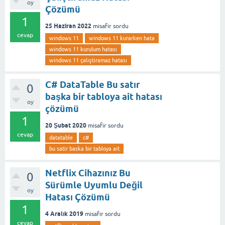
oy
Çözümü
1
25 Haziran 2022
misafir
sordu
cevap
windows 11
windows 11 kurarken hata
windows 11 kurulum hatası
windows 11 çalıştıramaz hatası
C# DataTable Bu satır
0
başka bir tabloya ait hatası
oy
çözümü
1
20 Şubat 2020
misafir
sordu
cevap
datatable
c#
bu satir baska bir tabloya ait
Netflix Cihazınız Bu
0
Sürümle Uyumlu Değil
oy
Hatası Çözümü
1
4 Aralık 2019
misafir
sordu
cevap