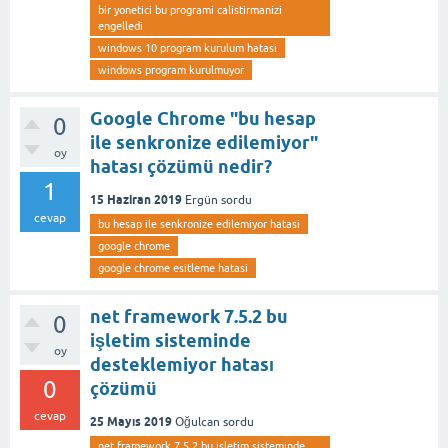
bir yonetici bu programi calistirmanizi
engelledi
windows 10 program kurulum hatasi
windows program kurulmuyor
Google Chrome "bu hesap
0
ile senkronize edilemiyor"
oy
hatası çözümü nedir?
1
15 Haziran 2019
Ergün
sordu
cevap
bu hesap ile senkronize edilemiyor hatasi
google chrome
google chrome esitleme hatasi
net framework 7.5.2 bu
0
işletim sisteminde
oy
desteklemiyor hatası
0
çözümü
cevap
25 Mayıs 2019
Oğulcan
sordu
net framework 7.5.2 bu isletim sisteminde