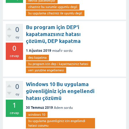
netflix yuklenmiyor
cihaziniz bu surumle uygumlu degil
bu uygulama cihaziniz ile uyumlu degil
Bu program için DEP'i
0
kapatamazsınız hatası
oy
çözümü, DEP kapatma
0
1 Ağustos 2019
misafir
sordu
cevap
dep kapatma
bu program icin dep i kapatmazsiniz hatasi
veri yurutme engellemesi
Windows 10 Bu uygulama
0
güvenliğiniz için engellendi
oy
hatası çözümü
1
30 Temmuz 2019
Adem
sordu
cevap
windows 10
bu uygulama guvenliginiz icin engellendi
hatasi cozumu