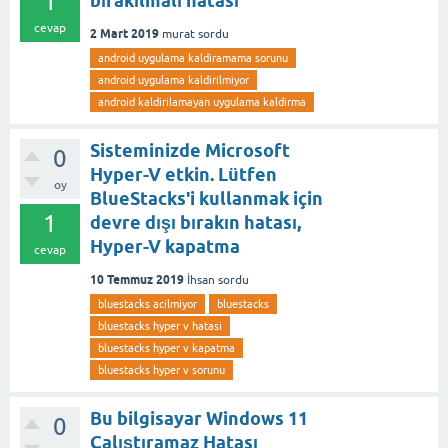
1
bırakılmalı hatası
cevap
2 Mart 2019
murat
sordu
android uygulama kaldiramama sorunu
android uygulama kaldirilmiyor
android kaldirilamayan uygulama kaldirma
Sisteminizde Microsoft
0
Hyper-V etkin. Lütfen
oy
BlueStacks'i kullanmak için
1
devre dışı bırakın hatası,
Hyper-V kapatma
cevap
10 Temmuz 2019
İhsan
sordu
bluestacks acilmiyor
bluestacks
bluestacks hyper v hatasi
bluestacks hyper v kapatma
bluestacks hyper v sorunu
Bu bilgisayar Windows 11
0
Çalıştıramaz Hatası