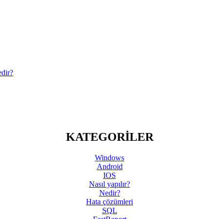
dir?
KATEGORİLER
Windows
Android
IOS
Nasıl yapılır?
Nedir?
Hata çözümleri
SQL