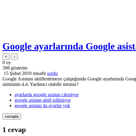
Google ayarlarında Google asis
0
oy
398
gösterim
15 Şubat 2019
misafir
sordu
Google Asistanı aktiflestirmeye çalıştığımda Google ayarlarında Goog
sürümüm 4.4. Yardımcı olabilir misiniz?
ayarlarda google asistan cikmiyor
google asistan aktif edilmiyor
google asistan da ayarlar yok
1
cevap