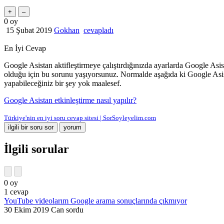
0
oy
15 Şubat 2019
Gokhan
cevapladı
En İyi Cevap
Google Asistan aktifleştirmeye çalıştırdığınızda ayarlarda Google As
olduğu için bu sorunu yaşıyorsunuz. Normalde aşağıda ki Google Asista
yapabileceğiniz bir şey yok maalesef.
Google Asistan etkinleştirme nasıl yapılır?
Türkiye'nin en iyi soru cevap sitesi | SorSoyleyelim.com
İlgili sorular
0
oy
1
cevap
YouTube videolarım Google arama sonuçlarında çıkmıyor
30 Ekim 2019
Can
sordu