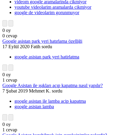
videom google aramalarinda cikmiyor
youtube videolarim aramalarda cikmiyor
google de videolarim gorunmuyor
0
oy
0
cevap
Google asistan park yeri hatırlama özelliği
17 Eylül 2020
Fatih
sordu
google asistan park yeri hatirlatma
0
oy
1
cevap
Google Asistan ile ışıkları açıp kapatma nasıl yapılır?
7 Şubat 2019
Mehmet K.
sordu
google asistan ile lamba acip kapatma
google asistan lamba
0
oy
1
cevap