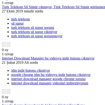
1
cevap
Türk Telekom Sil Süpür çıkmıyor, Türk Telekom Sil Süpür görünme
27 Ekim 2019
misafir
sordu
turk telekom
sil supur
turk telekom sil supur sorunu
turk telekom sil supur cikmiyor
turk telekom sil supur gorunmuyor
0
oy
1
cevap
Internet Download Manager bu videoyu indir butonu çıkmıyor
21 Şubat 2019
Ali
sordu
idm indir butonu cikmiyor
google chrome idm bu videoyu indir butonu cikmiyor
internet download manager google chrome sorunu
internet download manager videolari indiremiyorum
0
oy
1
cevap