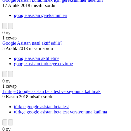
Google Asistan kurabilmek için gereksinimler nelerdir?
17 Aralık 2018
misafir
sordu
google asistan gereksinimleri
0
oy
1
cevap
Google Asistan nasıl aktif edilir?
5 Aralık 2018
misafir
sordu
google asistan aktif etme
google asistan turkceye cevirme
0
oy
1
cevap
Türkçe Google asistan beta test versiyonuna katılmak
9 Kasım 2018
misafir
sordu
türkçe google asistan beta test
türkçe google asistan beta test versiyonuna katilma
0
oy