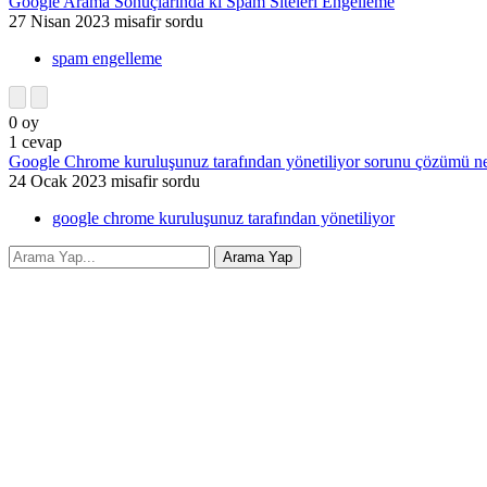
Google Arama Sonuçlarında ki Spam Siteleri Engelleme
27 Nisan 2023
misafir
sordu
spam engelleme
0
oy
1
cevap
Google Chrome kuruluşunuz tarafından yönetiliyor sorunu çözümü ne
24 Ocak 2023
misafir
sordu
google chrome kuruluşunuz tarafından yönetiliyor