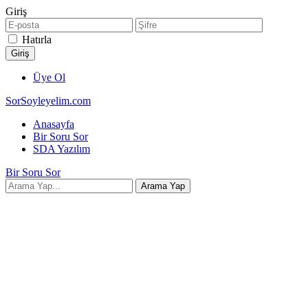
Giriş
Hatırla
Üye Ol
SorSoyleyelim.com
Anasayfa
Bir Soru Sor
SDA Yazılım
Bir Soru Sor