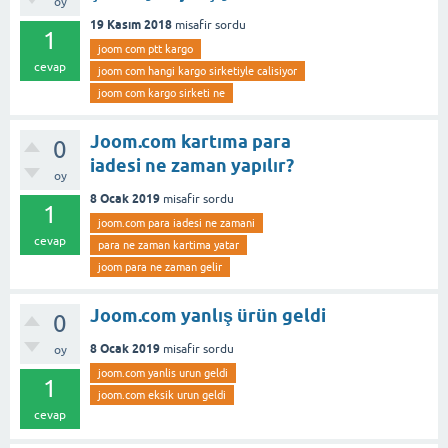
oy
19 Kasım 2018
misafir
sordu
1
joom com ptt kargo
cevap
joom com hangi kargo sirketiyle calisiyor
joom com kargo sirketi ne
Joom.com kartıma para
0
iadesi ne zaman yapılır?
oy
8 Ocak 2019
misafir
sordu
1
joom.com para iadesi ne zamani
cevap
para ne zaman kartima yatar
joom para ne zaman gelir
Joom.com yanlış ürün geldi
0
8 Ocak 2019
misafir
sordu
oy
joom.com yanlis urun geldi
1
joom.com eksik urun geldi
cevap