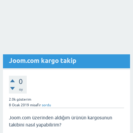
Joom.com kargo takip
0
oy
2.0k
gösterim
8 Ocak 2019
misafir
sordu
Joom.com üzerinden aldığım ürünün kargosunun
takibini nasıl yapabilirim?