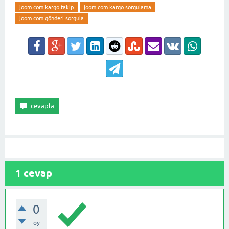
joom.com kargo takip
joom.com kargo sorgulama
joom.com gönderi sorgula
1
cevap
0
oy