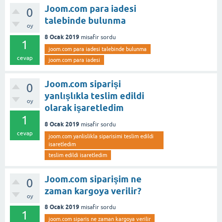
Joom.com para iadesi
0
talebinde bulunma
oy
8 Ocak 2019
misafir
sordu
1
joom.com para iadesi talebinde bulunma
cevap
joom.com para iadesi
Joom.com siparişi
0
yanlışlıkla teslim edildi
oy
olarak işaretledim
1
8 Ocak 2019
misafir
sordu
cevap
joom.com yanlislikla siparisimi teslim edildi
isaretledim
teslim edildi isaretledim
Joom.com siparişim ne
0
zaman kargoya verilir?
oy
8 Ocak 2019
misafir
sordu
1
joom.com siparis ne zaman kargoya verilir