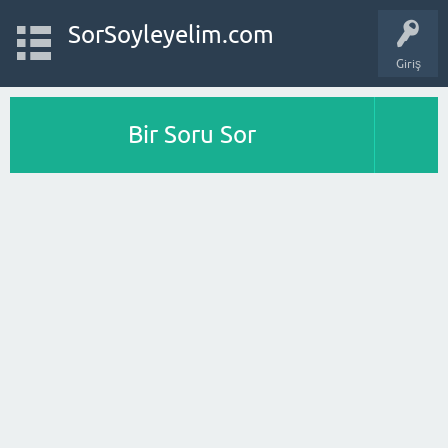
SorSoyleyelim.com
Giriş
Bir Soru Sor