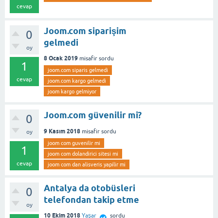
cevap
Joom.com siparişim
0
gelmedi
oy
8 Ocak 2019
misafir
sordu
1
joom.com siparis gelmedi
cevap
joom.com kargo gelmedi
joom kargo gelmiyor
Joom.com güvenilir mi?
0
9 Kasım 2018
misafir
sordu
oy
joom com guvenilir mi
1
joom com dolandirici sitesi mi
cevap
joom com dan alisveris yapilir mi
Antalya da otobüsleri
0
telefondan takip etme
oy
10 Ekim 2018
Yaşar
sordu