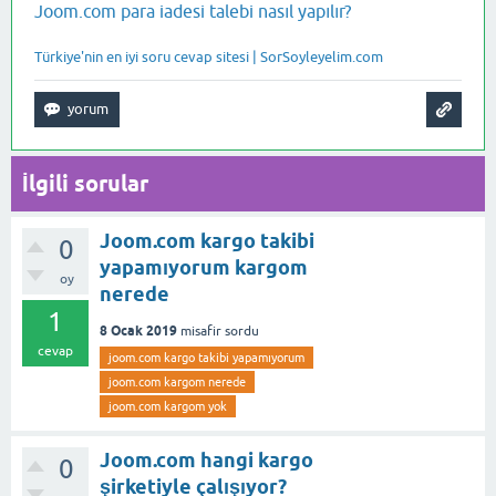
Joom.com para iadesi talebi nasıl yapılır?
Türkiye'nin en iyi soru cevap sitesi | SorSoyleyelim.com
İlgili sorular
Joom.com kargo takibi
0
yapamıyorum kargom
oy
nerede
1
8 Ocak 2019
misafir
sordu
cevap
joom.com kargo takibi yapamıyorum
joom.com kargom nerede
joom.com kargom yok
Joom.com hangi kargo
0
şirketiyle çalışıyor?