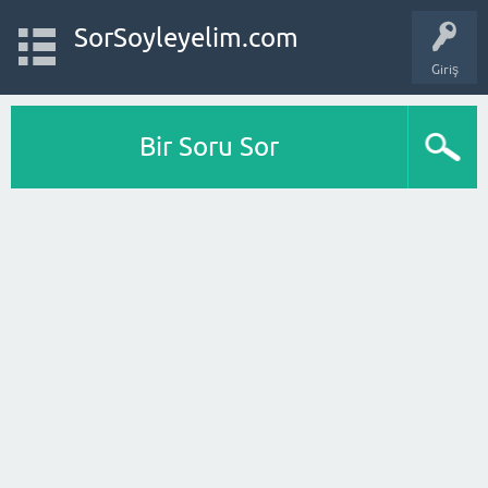
SorSoyleyelim.com
Giriş
Bir Soru Sor