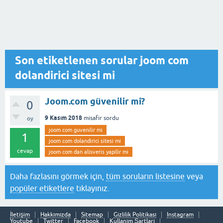
Son etiketlenen sorular joom com
dolandirici sitesi mi
Joom.com güvenilir mi?
0
9 Kasım 2018
misafir
sordu
oy
joom com guvenilir mi
1
joom com dolandirici sitesi mi
cevap
joom com dan alisveris yapilir mi
Daha fazlasını görmek için,
tüm soruların listesine
veya
popüler etiketlere
tıklayınız.
İletişim
Hakkımızda
Sitemap
Gizlilik Politikası
Instagram
Youtube
Twitter
Facebook
Kullanım Şartları