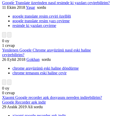
Google Translate üzerinden nasıl resimde ki yazıları çevirebilirim?
11 Ekim 2018
Yaşar
sordu
google translate resim çeviri özelliği
google translate resim yazı çevirme
resimde ki yazıları çevirme
0
oy
1
cevap
Yenilenen Google Chrome arayüzünü nasıl eski haline
çevirebilirim?
26 Eylül 2018
Gokhan
sordu
chrome arayüzünü eski haline döndürme
chrome temasını eski haline çevir
0
oy
0
cevap
Xiaomi Google recorder apk dosyasını nereden indirebilirim?
Google Recorder apk indir
29 Aralık 2019
Ali
sordu
xiaomi google recorder apk indir