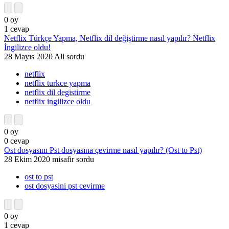
0
oy
1
cevap
Netflix Türkçe Yapma, Netflix dil değiştirme nasıl yapılır? Netflix
İngilizce oldu!
28 Mayıs 2020
Ali
sordu
netflix
netflix turkce yapma
netflix dil degistirme
netflix ingilizce oldu
0
oy
0
cevap
Ost dosyasını Pst dosyasına çevirme nasıl yapılır? (Ost to Pst)
28 Ekim 2020
misafir
sordu
ost to pst
ost dosyasini pst cevirme
0
oy
1
cevap