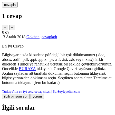
1
cevap
0
oy
3 Aralık 2018
Gokhan
cevapladı
En İyi Cevap
Bilgisayarınızda ki sadece pdf değil bir çok dökümanınızı (.doc,
.docx, .odf, .pdf, .ppt, .pptx, .ps, .rtf, .txt, .xls veya .xlsx) farklı
dillerden Türkçe'ye rahatlıkla ücretsiz bir şekilde çevirebiliyorsunuz.
Öncelikle
BURAYA
tıklayarak Google Çeviri sayfasına gidiniz.
Açılan sayfadan alt taraftaki döküman seçin butonuna tıklayarak
bilgisayarınızdan dökümanı seçin. Seçtikten sonra alttan Tercüme et
butonuna tıklayın. İşlem bu kadar :)
Türkiye'nin en iyi soru cevap sitesi | SorSoyleyelim.com
İlgili sorular