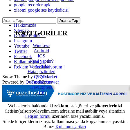
google recorder apk
xiaomi google ses kaydedicisi
İletişim
Hakkımızda
Sitemap
KATEGORİLER
Gizlilik Politikası
Instagram
Windows
Youtube
Android
Twitter
IOS
Facebook
Nasıl yapılır?
Kullanım Şartları
Nedir?
Reklam Vermek İstiyorum !
Hata çözümleri
SQL
Snow Theme by
Q2A Market
FastReport
Powered by
Question2Answer
DevExpress
C#
Web sitemiz hakkında ki
reklam
,istek,öneri ve
şikayetlerinizi
iletisim(at)sorsoyleyelim.com adresine mail atabilir veya sitemizin
iletişim formu
üzerinden bize yazabilirsiniz.
Sitede ki içeriklerin izinsiz kullanılması ya da kopyalanması yasaktır.
Bknz:
Kullanım şartları
.