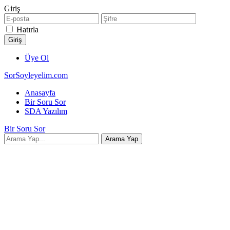
Giriş
Hatırla
Üye Ol
SorSoyleyelim.com
Anasayfa
Bir Soru Sor
SDA Yazılım
Bir Soru Sor