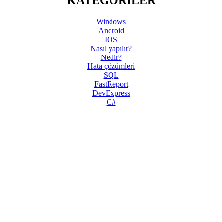
KATEGORİLER
Windows
Android
IOS
Nasıl yapılır?
Nedir?
Hata çözümleri
SQL
FastReport
DevExpress
C#