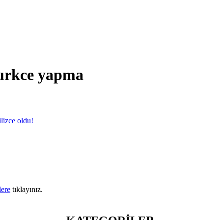
 turkce yapma
ilizce oldu!
lere
tıklayınız.