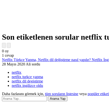
Son etiketlenen sorular netflix
0
oy
1
cevap
Netflix Türkçe Yapma, Netflix dil değiştirme nasıl yapılır? Netflix İng
28 Mayıs 2020
Ali
sordu
netflix
netflix turkce yapma
netflix dil degistirme
netflix ingilizce oldu
Daha fazlasını görmek için,
tüm soruların listesine
veya
popüler etiket