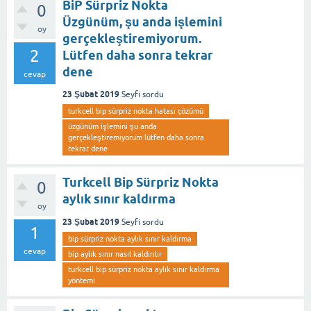
BiP Sürpriz Nokta
0
Üzgünüm, şu anda işlemini
oy
gerçekleştiremiyorum.
2
Lütfen daha sonra tekrar
dene
cevap
23 Şubat 2019
Seyfi
sordu
turkcell bip sürpriz nokta hatası çözümü
üzgünüm işlemini şu anda
gerçekleştiremiyorum lütfen daha sonra
tekrar dene
Turkcell Bip Sürpriz Nokta
0
aylık sınır kaldırma
oy
23 Şubat 2019
Seyfi
sordu
1
bip sürpriz nokta aylık sınır kaldırma
cevap
bip aylık sınır nasıl kaldırılır
turkcell bip sürpriz nokta aylık sınır kaldırma
yöntemi