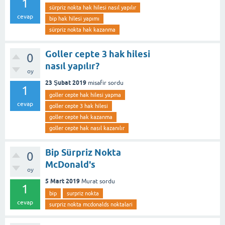
1
sürpriz nokta hak hilesi nasıl yapılır
cevap
bip hak hilesi yapımı
sürpriz nokta hak kazanma
Goller cepte 3 hak hilesi
0
nasıl yapılır?
oy
23 Şubat 2019
misafir
sordu
1
goller cepte hak hilesi yapma
cevap
goller cepte 3 hak hilesi
goller cepte hak kazanma
goller cepte hak nasıl kazanılır
Bip Sürpriz Nokta
0
McDonald's
oy
5 Mart 2019
Murat
sordu
1
bip
surpriz nokta
cevap
surpriz nokta mcdonalds noktalari