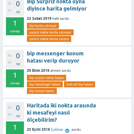
Bip Sürpriz nokta oyna
0
diyince harita gelmiyor
oy
22 Şubat 2019
halil
sordu
1
bip harita çıkmıyor
cevap
surpriz nokta harita çıkmıyor
sürpriz nokta harita sorunu
bip messenger konum
0
hatası verip duruyor
oy
29 Ekim 2018
ahmet
sordu
1
bip surpriz nokta hatasi
cevap
bip messenger hatasi
turkcell bip hatasi
bip konum hatasi
Haritada iki nokta arasında
0
ki mesafeyi nasıl
oy
ölçebilirim?
1
23 Eylül 2018
Gokhan
sordu