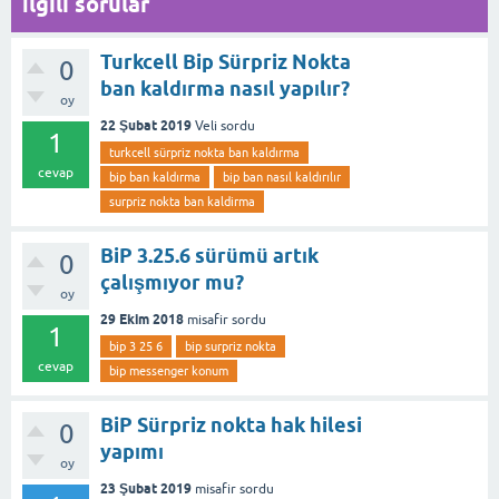
İlgili sorular
Turkcell Bip Sürpriz Nokta
0
ban kaldırma nasıl yapılır?
oy
22 Şubat 2019
Veli
sordu
1
turkcell sürpriz nokta ban kaldırma
cevap
bip ban kaldırma
bip ban nasıl kaldırılır
surpriz nokta ban kaldirma
BiP 3.25.6 sürümü artık
0
çalışmıyor mu?
oy
29 Ekim 2018
misafir
sordu
1
bip 3 25 6
bip surpriz nokta
cevap
bip messenger konum
BiP Sürpriz nokta hak hilesi
0
yapımı
oy
23 Şubat 2019
misafir
sordu