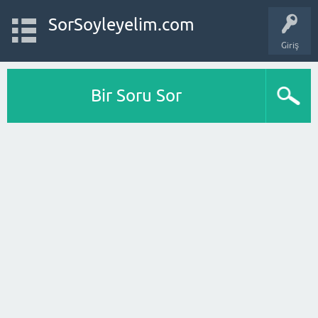
SorSoyleyelim.com
Giriş
Bir Soru Sor