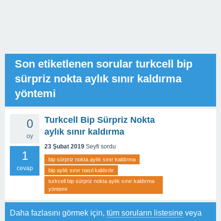
Son etiketlenen sorular turkcell bip
sürpriz nokta aylık sınır kaldırma
yöntemi
Turkcell Bip Sürpriz Nokta
0
aylık sınır kaldırma
oy
23 Şubat 2019
Seyfi
sordu
1
bip sürpriz nokta aylık sınır kaldırma
cevap
bip aylık sınır nasıl kaldırılır
turkcell bip sürpriz nokta aylık sınır kaldırma
yöntemi
Daha fazlasını görmek için,
tüm soruların listesine
veya