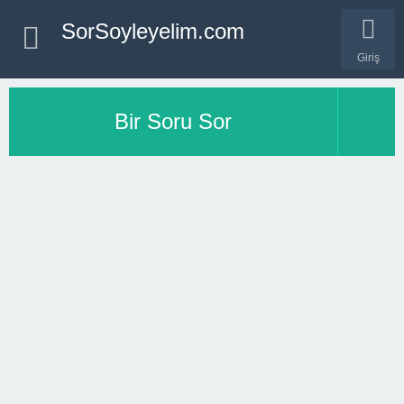
SorSoyleyelim.com
Giriş
Bir Soru Sor