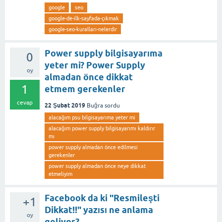
google
seo
google-de-ilk-sayfada-çıkmak
google-seo-kuralları-nelerdir
Power supply bilgisayarıma
0
yeter mi? Power Supply
oy
almadan önce dikkat
1
etmem gerekenler
cevap
22 Şubat 2019
Buğra
sordu
alacağım psu bilgisayarıma yeter mi
alacağım power supply bilgisayarımı kaldırır
mı
power supply almadan önce edilmesi
gerekenler
power supply almadan önce neye dikkat
etmeliyim
Facebook da ki "Resmileşti
+1
Dikkat!!" yazısı ne anlama
oy
geliyor?