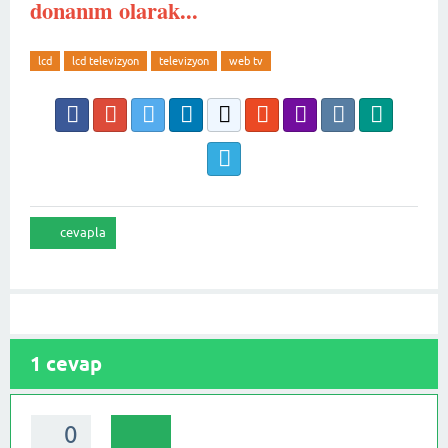
donanım olarak...
lcd
lcd televizyon
televizyon
web tv
1
cevap
0