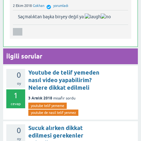
2 Ekim 2018
Gokhan
yorumladı
Saçmalıktan başka birşey değil ya
İlgili sorular
Youtube de telif yemeden
0
nasıl video yapabilirim?
oy
Nelere dikkat edilmeli
1
3 Aralık 2018
misafir
sordu
cevap
youtube telif yememe
youtube de nasil telif yenmez
Sucuk alırken dikkat
0
edilmesi gerekenler
oy