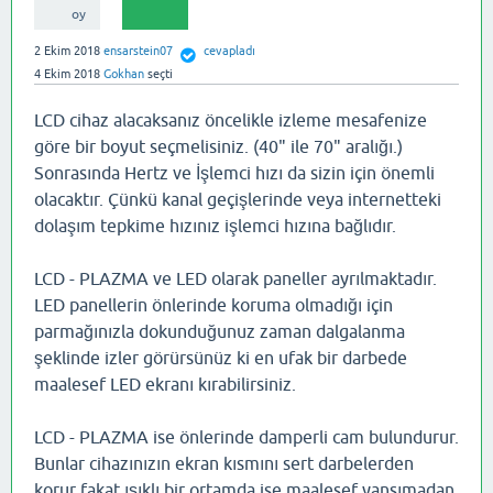
oy
2 Ekim 2018
ensarstein07
cevapladı
4 Ekim 2018
Gokhan
seçti
LCD cihaz alacaksanız öncelikle izleme mesafenize
göre bir boyut seçmelisiniz. (40" ile 70" aralığı.)
Sonrasında Hertz ve İşlemci hızı da sizin için önemli
olacaktır. Çünkü kanal geçişlerinde veya internetteki
dolaşım tepkime hızınız işlemci hızına bağlıdır.
LCD - PLAZMA ve LED olarak paneller ayrılmaktadır.
LED panellerin önlerinde koruma olmadığı için
parmağınızla dokunduğunuz zaman dalgalanma
şeklinde izler görürsünüz ki en ufak bir darbede
maalesef LED ekranı kırabilirsiniz.
LCD - PLAZMA ise önlerinde damperli cam bulundurur.
Bunlar cihazınızın ekran kısmını sert darbelerden
korur fakat ışıklı bir ortamda ise maalesef yansımadan