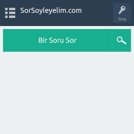
SorSoyleyelim.com
Giriş
Bir Soru Sor