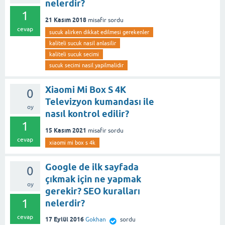
nelerdir?
1
21 Kasım 2018
misafir
sordu
cevap
sucuk alirken dikkat edilmesi gerekenler
kaliteli sucuk nasil anlasilir
kaliteli sucuk secimi
sucuk secimi nasil yapilmalidir
Xiaomi Mi Box S 4K
0
Televizyon kumandası ile
oy
nasıl kontrol edilir?
1
15 Kasım 2021
misafir
sordu
cevap
xiaomi mi box s 4k
Google de ilk sayfada
0
çıkmak için ne yapmak
oy
gerekir? SEO kuralları
1
nelerdir?
cevap
17 Eylül 2016
Gokhan
sordu