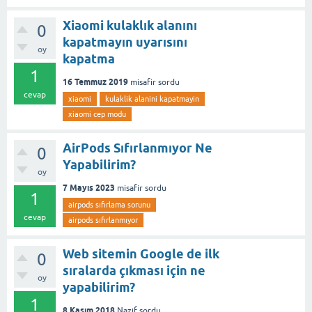
Xiaomi kulaklık alanını
0
kapatmayın uyarısını
oy
kapatma
1
16 Temmuz 2019
misafir
sordu
cevap
xiaomi
kulaklik alanini kapatmayin
xiaomi cep modu
AirPods Sıfırlanmıyor Ne
0
Yapabilirim?
oy
7 Mayıs 2023
misafir
sordu
1
airpods sıfırlama sorunu
cevap
airpods sıfırlanmıyor
Web sitemin Google de ilk
0
sıralarda çıkması için ne
oy
yapabilirim?
1
8 Kasım 2018
Nazif
sordu