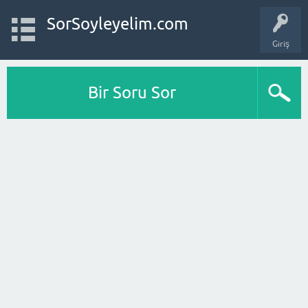
SorSoyleyelim.com
Giriş
Bir Soru Sor