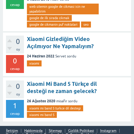
cevap
web sitemin google de cikmasi icin ne
yapabilirim
google de ilk sirada cikmak
google de cikmanin puf noktalari
seo
Xiaomi Gizlediğim Video
0
Açılmıyor Ne Yapmalıyım?
oy
24 Haziran 2022
Servet
sordu
0
xiaomi
cevap
Xiaomi Mi Band 5 Türkçe dil
0
desteği ne zaman gelecek?
oy
26 Ağustos 2020
misafir
sordu
1
xiaomi mi band 5 turkce dil destegi
cevap
xiaomi mi band 5
İletişim
Hakkımızda
Sitemap
Gizlilik Politikası
Instagram