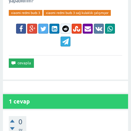
yapabilirim?
xiaomi redmi buds 3
xiaomi redmi buds 3 sağ kulaklık çalışmıyor
1
cevap
0
oy