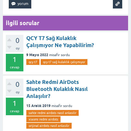
İlgili sorular
QCY T7 Sağ Kulaklık
0
Çalışmıyor Ne Yapabilirim?
oy
9 Mayıs 2022
misafir
sordu
1
qcy t7
qcy t7 sağ kulaklık çalışmıyor
cevap
Sahte Redmi AirDots
0
Bluetooth Kulaklık Nasıl
oy
Anlaşılır?
1
15 Aralık 2019
misafir
sordu
cevap
sahte redmi airdots nasil anlasilir
xiaomi redmi airdots
orijinal airdots nasil anlasilir