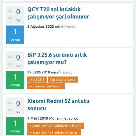
QCY T20 sol kulaklık
0
çalışmıyor şarj olmuyor
oy
8 Ağustos 2023
misafir
sordu
1
cevap
BiP 3.25.6 sürümü artık
0
çalışmıyor mu?
oy
29 Ekim 2018
misafir
sordu
1
bip 3 25 6
bip surpriz nokta
cevap
bip messenger konum
Xiaomi Redmi S2 antutu
0
sonucu
oy
7 Mart 2019
Muhammet
sordu
1
xiaomi redmi s2 antutu benchmark
cevap
xiaomi redmi s2 antutu sonuclari