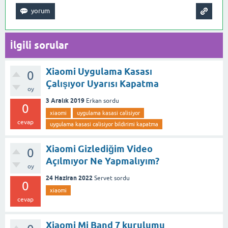
İlgili sorular
Xiaomi Uygulama Kasası
0
Çalışıyor Uyarısı Kapatma
oy
3 Aralık 2019
Erkan
sordu
0
xiaomi
uygulama kasasi calisiyor
cevap
uygulama kasasi calisiyor bildirimi kapatma
Xiaomi Gizlediğim Video
0
Açılmıyor Ne Yapmalıyım?
oy
24 Haziran 2022
Servet
sordu
0
xiaomi
cevap
Xiaomi Mi Band 7 kurulumu