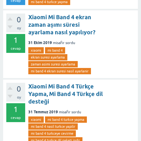
cevap
mi band 4 turkce yapma
Xiaomi Mi Band 4 ekran
0
zaman aşımı süresi
oy
ayarlama nasıl yapılıyor?
1
31 Ekim 2019
misafir
sordu
cevap
xiaomi
mi band 4
ekran suresi ayarlama
zaman asimi suresi ayarlama
mi band 4 ekran suresi nasil ayarlanir
Xiaomi Mi Band 4 Türkçe
0
Yapma, Mi Band 4 Türkçe dil
oy
desteği
1
31 Temmuz 2019
misafir
sordu
cevap
xiaomi
mi band 4 turkce yapma
mi band 4 nasil turkce yapilir
mi band 4 turkceye cevirme
mi band 4 turkce dil paketi indir