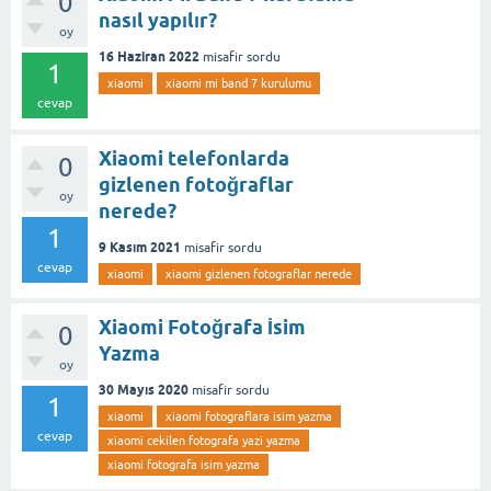
0
nasıl yapılır?
oy
16 Haziran 2022
misafir
sordu
1
xiaomi
xiaomi mi band 7 kurulumu
cevap
Xiaomi telefonlarda
0
gizlenen fotoğraflar
oy
nerede?
1
9 Kasım 2021
misafir
sordu
cevap
xiaomi
xiaomi gizlenen fotograflar nerede
Xiaomi Fotoğrafa İsim
0
Yazma
oy
30 Mayıs 2020
misafir
sordu
1
xiaomi
xiaomi fotograflara isim yazma
cevap
xiaomi cekilen fotografa yazi yazma
xiaomi fotografa isim yazma