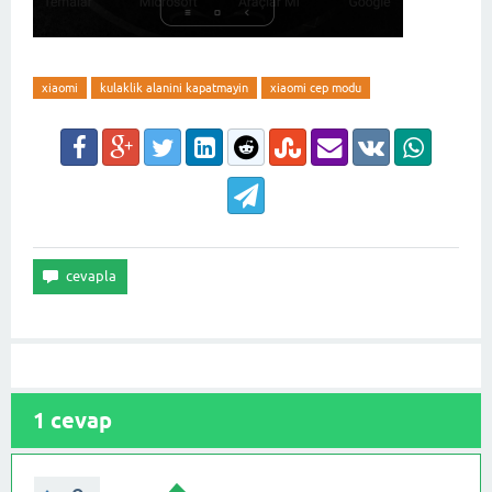
xiaomi
kulaklik alanini kapatmayin
xiaomi cep modu
1
cevap