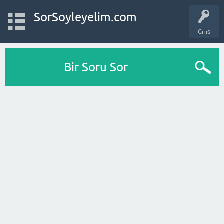
SorSoyleyelim.com
Giriş
Bir Soru Sor