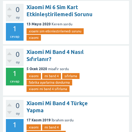
Xiaomi Mi 6 Sim Kart
0
Etkinleştirilemedi Sorunu
oy
13 Mayıs 2020
Kerem
sordu
1
xioami sim etkinlestirilemedi sorunu
cevap
xiaomi
Xiaomi Mi Band 4 Nasıl
0
Sıfırlanır?
oy
5 Ocak 2020
misafir
sordu
1
xiaomi
mi band 4
sıfırlama
cevap
fabrika ayarlarina dondurma
xiaomi mi band 4 sifirlama
Xiaomi Mi Band 4 Türkçe
0
Yapma
oy
17 Kasım 2019
İbrahim
sordu
1
xiaomi
mi band 4