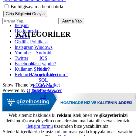
Bu bilgisayarda beni hatırla
İletişim
Hakkımızda
KATEGORİLER
Sitemap
Gizlilik Politikası
Windows
Instagram
Android
Youtube
IOS
Twitter
Nasıl yapılır?
Facebook
Nedir?
Kullanım Şartları
Hata çözümleri
Reklam Vermek İstiyorum !
SQL
Snow Theme by
Q2A Market
FastReport
Powered by
Question2Answer
DevExpress
C#
Web sitemiz hakkında ki
reklam
,istek,öneri ve
şikayetlerinizi
iletisim(at)sorsoyleyelim.com adresine mail atabilir veya sitemizin
iletişim formu
üzerinden bize yazabilirsiniz.
Sitede ki içeriklerin izinsiz kullanılması ya da kopyalanması yasaktır.