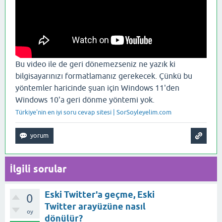
Bu video ile de geri dönemezseniz ne yazık ki
bilgisayarınızı formatlamanız gerekecek. Çünkü bu
yöntemler haricinde şuan için Windows 11'den
Windows 10'a geri dönme yöntemi yok.
Türkiye'nin en iyi soru cevap sitesi | SorSoyleyelim.com
İlgili sorular
Eski Twitter'a geçme, Eski
0
Twitter arayüzüne nasıl
oy
dönülür?