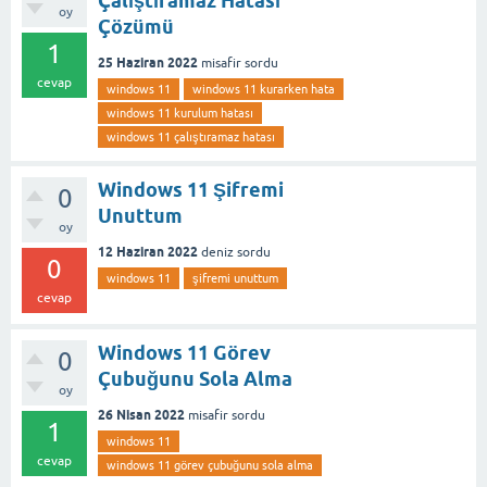
Çalıştıramaz Hatası
oy
Çözümü
1
25 Haziran 2022
misafir
sordu
cevap
windows 11
windows 11 kurarken hata
windows 11 kurulum hatası
windows 11 çalıştıramaz hatası
Windows 11 Şifremi
0
Unuttum
oy
12 Haziran 2022
deniz
sordu
0
windows 11
şifremi unuttum
cevap
Windows 11 Görev
0
Çubuğunu Sola Alma
oy
26 Nisan 2022
misafir
sordu
1
windows 11
cevap
windows 11 görev çubuğunu sola alma