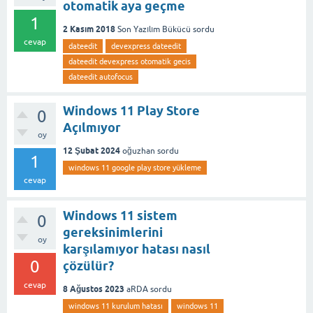
otomatik aya geçme
1
2 Kasım 2018
Son Yazılım Bükücü
sordu
cevap
dateedit
devexpress dateedit
dateedit devexpress otomatik gecis
dateedit autofocus
Windows 11 Play Store
0
Açılmıyor
oy
12 Şubat 2024
oğuzhan
sordu
1
windows 11 google play store yükleme
cevap
Windows 11 sistem
0
gereksinimlerini
oy
karşılamıyor hatası nasıl
0
çözülür?
cevap
8 Ağustos 2023
aRDA
sordu
windows 11 kurulum hatası
windows 11