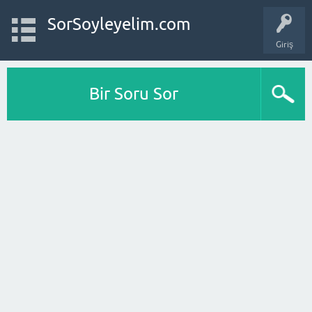
SorSoyleyelim.com
Giriş
Bir Soru Sor