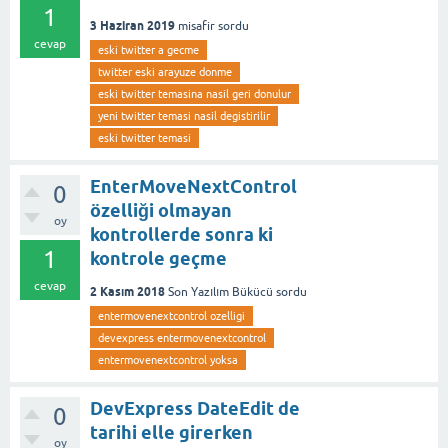
1
3 Haziran 2019
misafir
sordu
cevap
eski twitter a gecme
twitter eski arayuze donme
eski twitter temasina nasil geri donulur
yeni twitter temasi nasil degistirilir
eski twitter temasi
EnterMoveNextControl
0
özelliği olmayan
oy
kontrollerde sonra ki
1
kontrole geçme
cevap
2 Kasım 2018
Son Yazılım Bükücü
sordu
entermovenextcontrol ozelligi
devexpress entermovenextcontrol
entermovenextcontrol yoksa
DevExpress DateEdit de
0
tarihi elle girerken
oy