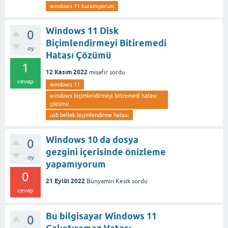
windows 11 kuramıyorum
Windows 11 Disk
0
Biçimlendirmeyi Bitiremedi
oy
Hatası Çözümü
1
12 Kasım 2022
misafir
sordu
cevap
windows 11
windows biçimlendirmeyi bitiremedi hatası
çözümü
usb bellek biçimlendirme hatası
Windows 10 da dosya
0
gezgini içerisinde önizleme
oy
yapamıyorum
0
21 Eylül 2022
Bünyamin Kesik
sordu
cevap
Bu bilgisayar Windows 11
0