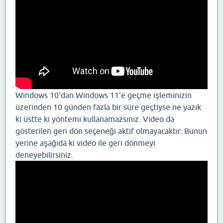
Windows 10'dan Windows 11'e geçme işleminizin
üzerinden 10 günden fazla bir süre geçtiyse ne yazık
ki üstte ki yöntemi kullanamazsınız. Video da
gösterilen geri dön seçeneği aktif olmayacaktır. Bunun
yerine aşağıda ki video ile geri dönmeyi
deneyebilirsiniz.