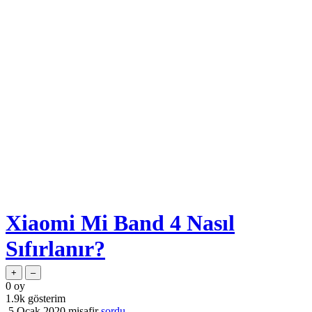
Xiaomi Mi Band 4 Nasıl
Sıfırlanır?
0
oy
1.9k
gösterim
5 Ocak 2020
misafir
sordu