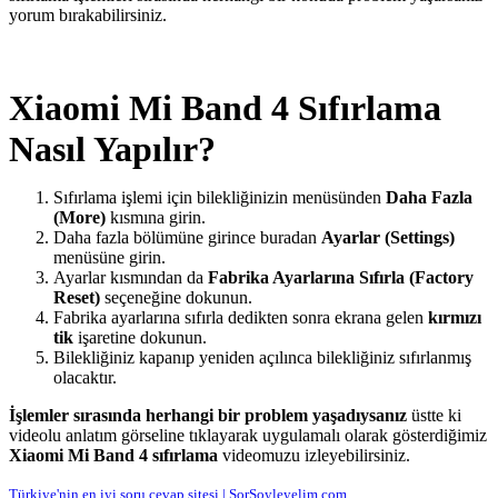
yorum bırakabilirsiniz.
Xiaomi Mi Band 4 Sıfırlama
Nasıl Yapılır?
Sıfırlama işlemi için bilekliğinizin menüsünden
Daha Fazla
(More)
kısmına girin.
Daha fazla bölümüne girince buradan
Ayarlar (Settings)
menüsüne girin.
Ayarlar kısmından da
Fabrika Ayarlarına Sıfırla (Factory
Reset)
seçeneğine dokunun.
Fabrika ayarlarına sıfırla dedikten sonra ekrana gelen
kırmızı
tik
işaretine dokunun.
Bilekliğiniz kapanıp yeniden açılınca bilekliğiniz sıfırlanmış
olacaktır.
İşlemler sırasında herhangi bir problem yaşadıysanız
üstte ki
videolu anlatım görseline tıklayarak uygulamalı olarak gösterdiğimiz
Xiaomi Mi Band 4 sıfırlama
videomuzu izleyebilirsiniz.
Türkiye'nin en iyi soru cevap sitesi | SorSoyleyelim.com