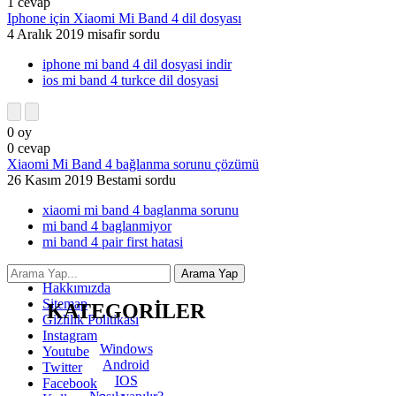
1
cevap
Iphone için Xiaomi Mi Band 4 dil dosyası
4 Aralık 2019
misafir
sordu
iphone mi band 4 dil dosyasi indir
ios mi band 4 turkce dil dosyasi
0
oy
0
cevap
Xiaomi Mi Band 4 bağlanma sorunu çözümü
26 Kasım 2019
Bestami
sordu
xiaomi mi band 4 baglanma sorunu
mi band 4 baglanmiyor
mi band 4 pair first hatasi
İletişim
Hakkımızda
Sitemap
KATEGORİLER
Gizlilik Politikası
Instagram
Windows
Youtube
Android
Twitter
IOS
Facebook