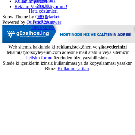
Nasıl yapılır?
Kullanım Şartları
Nedir?
Reklam Vermek İstiyorum !
Hata çözümleri
SQL
Snow Theme by
Q2A Market
FastReport
Powered by
Question2Answer
DevExpress
C#
Web sitemiz hakkında ki
reklam
,istek,öneri ve
şikayetlerinizi
iletisim(at)sorsoyleyelim.com adresine mail atabilir veya sitemizin
iletişim formu
üzerinden bize yazabilirsiniz.
Sitede ki içeriklerin izinsiz kullanılması ya da kopyalanması yasaktır.
Bknz:
Kullanım şartları
.
...