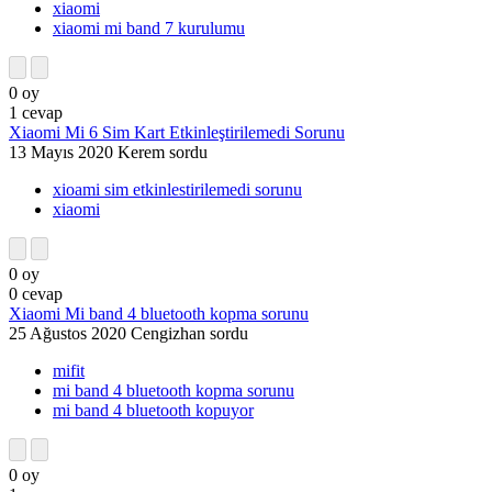
xiaomi
xiaomi mi band 7 kurulumu
0
oy
1
cevap
Xiaomi Mi 6 Sim Kart Etkinleştirilemedi Sorunu
13 Mayıs 2020
Kerem
sordu
xioami sim etkinlestirilemedi sorunu
xiaomi
0
oy
0
cevap
Xiaomi Mi band 4 bluetooth kopma sorunu
25 Ağustos 2020
Cengizhan
sordu
mifit
mi band 4 bluetooth kopma sorunu
mi band 4 bluetooth kopuyor
0
oy