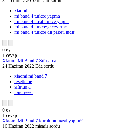
31 Temmuz 2019
misafir
sordu
xiaomi
mi band 4 turkce yapma
mi band 4 nasil turkce yapilir
mi band 4 turkceye cevirme
mi band 4 turkce dil paketi indir
0
oy
1
cevap
Xiaomi Mi Band 7 Sıfırlama
24 Haziran 2022
Eda
sordu
xiaomi mi band 7
resetleme
sıfırlama
hard reset
0
oy
1
cevap
Xiaomi Mi Band 7 kurulumu nasıl yapılır?
16 Haziran 2022
misafir
sordu