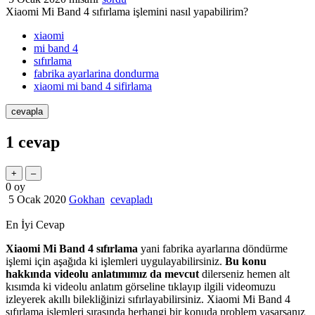
Xiaomi Mi Band 4 sıfırlama işlemini nasıl yapabilirim?
xiaomi
mi band 4
sıfırlama
fabrika ayarlarina dondurma
xiaomi mi band 4 sifirlama
1
cevap
0
oy
5 Ocak 2020
Gokhan
cevapladı
En İyi Cevap
Xiaomi Mi Band 4 sıfırlama
yani fabrika ayarlarına döndürme
işlemi için aşağıda ki işlemleri uygulayabilirsiniz.
Bu konu
hakkında videolu anlatımımız da mevcut
dilerseniz hemen alt
kısımda ki videolu anlatım görseline tıklayıp ilgili videomuzu
izleyerek akıllı bilekliğinizi sıfırlayabilirsiniz. Xiaomi Mi Band 4
sıfırlama işlemleri sırasında herhangi bir konuda problem yaşarsanız