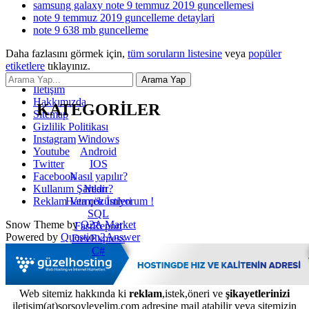
samsung galaxy note 9 temmuz 2019 guncellemesi
note 9 temmuz 2019 guncelleme detaylari
note 9 638 mb guncelleme
Daha fazlasını görmek için,
tüm soruların listesine
veya
popüler
etiketlere
tıklayınız.
İletişim
Hakkımızda
KATEGORİLER
Sitemap
Gizlilik Politikası
Windows
Instagram
Android
Youtube
IOS
Twitter
Nasıl yapılır?
Facebook
Nedir?
Kullanım Şartları
Hata çözümleri
Reklam Vermek İstiyorum !
SQL
Snow Theme by
Q2A Market
FastReport
Powered by
Question2Answer
DevExpress
C#
Web sitemiz hakkında ki
reklam
,istek,öneri ve
şikayetlerinizi
iletisim(at)sorsoyleyelim.com adresine mail atabilir veya sitemizin