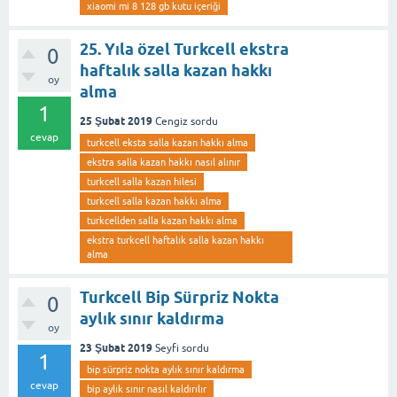
xiaomi mi 8 128 gb kutu içeriği
25. Yıla özel Turkcell ekstra
0
haftalık salla kazan hakkı
oy
alma
1
25 Şubat 2019
Cengiz
sordu
cevap
turkcell eksta salla kazan hakkı alma
ekstra salla kazan hakkı nasıl alınır
turkcell salla kazan hilesi
turkcell salla kazan hakkı alma
turkcellden salla kazan hakkı alma
ekstra turkcell haftalık salla kazan hakkı
alma
Turkcell Bip Sürpriz Nokta
0
aylık sınır kaldırma
oy
23 Şubat 2019
Seyfi
sordu
1
bip sürpriz nokta aylık sınır kaldırma
cevap
bip aylık sınır nasıl kaldırılır