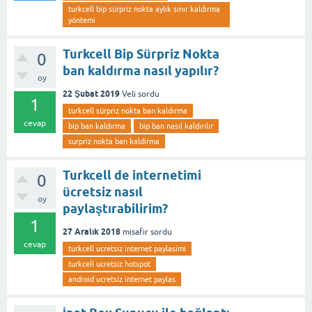
turkcell bip sürpriz nokta aylık sınır kaldırma
yöntemi
Turkcell Bip Sürpriz Nokta
0
ban kaldırma nasıl yapılır?
oy
22 Şubat 2019
Veli
sordu
1
turkcell sürpriz nokta ban kaldırma
cevap
bip ban kaldırma
bip ban nasıl kaldırılır
surpriz nokta ban kaldirma
Turkcell de internetimi
0
ücretsiz nasıl
oy
paylaştırabilirim?
1
27 Aralık 2018
misafir
sordu
cevap
turkcell ucretsiz internet paylasimi
turkcell ucretsiz hotspot
android ucretsiz internet paylas