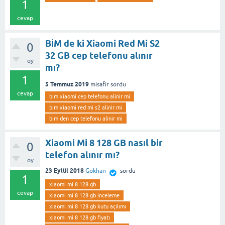
1
cevap
BİM de ki Xiaomi Red Mi S2
0
32 GB cep telefonu alınır
oy
mı?
1
5 Temmuz 2019
misafir
sordu
cevap
bim xiaomi cep telefonu alinir mi
bim xiaomi red mi s2 alinir mi
bim den cep telefonu alinir mi
Xiaomi Mi 8 128 GB nasıl bir
0
telefon alınır mı?
oy
23 Eylül 2018
Gokhan
sordu
1
xiaomi mi 8 128 gb
cevap
xiaomi mi 8 128 gb inceleme
xiaomi mi 8 128 gb kutu açılımı
xiaomi mi 8 128 gb fiyatı