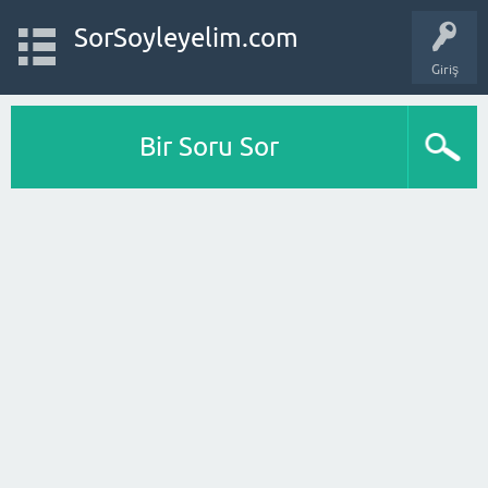
SorSoyleyelim.com
Giriş
Bir Soru Sor