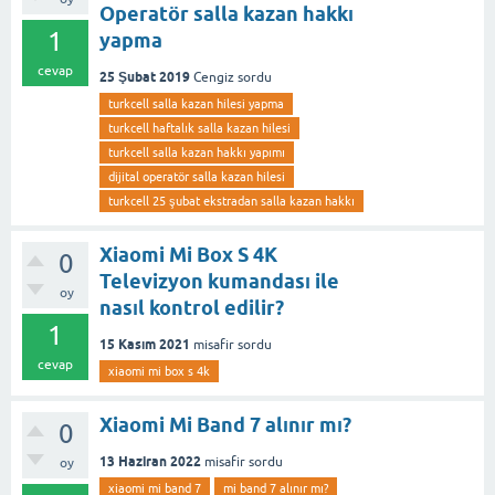
Operatör salla kazan hakkı
1
yapma
cevap
25 Şubat 2019
Cengiz
sordu
turkcell salla kazan hilesi yapma
turkcell haftalık salla kazan hilesi
turkcell salla kazan hakkı yapımı
dijital operatör salla kazan hilesi
turkcell 25 şubat ekstradan salla kazan hakkı
Xiaomi Mi Box S 4K
0
Televizyon kumandası ile
oy
nasıl kontrol edilir?
1
15 Kasım 2021
misafir
sordu
cevap
xiaomi mi box s 4k
Xiaomi Mi Band 7 alınır mı?
0
13 Haziran 2022
misafir
sordu
oy
xiaomi mi band 7
mi band 7 alınır mı?