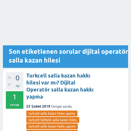
Son etiketlenen sorular dijital operatör
salla kazan hilesi
Turkcell salla kazan hakkı
0
hilesi var mı? Dijital
oy
Operatör salla kazan hakkı
1
yapma
cevap
25 Şubat 2019
Cengiz
sordu
turkcell salla kazan hilesi yapma
turkcell haftalık salla kazan hilesi
turkcell salla kazan hakkı yapımı