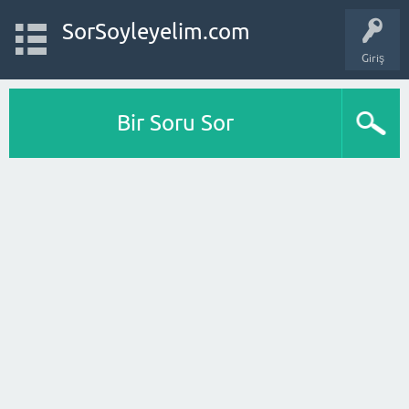
SorSoyleyelim.com
Giriş
Bir Soru Sor