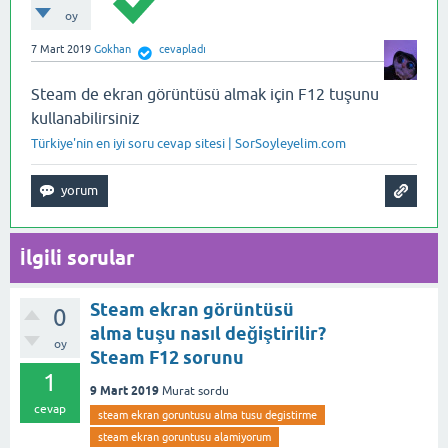
oy
7 Mart 2019
Gokhan
cevapladı
Steam de ekran görüntüsü almak için F12 tuşunu
kullanabilirsiniz
Türkiye'nin en iyi soru cevap sitesi | SorSoyleyelim.com
İlgili sorular
Steam ekran görüntüsü
0
alma tuşu nasıl değiştirilir?
oy
Steam F12 sorunu
1
9 Mart 2019
Murat
sordu
cevap
steam ekran goruntusu alma tusu degistirme
steam ekran goruntusu alamiyorum