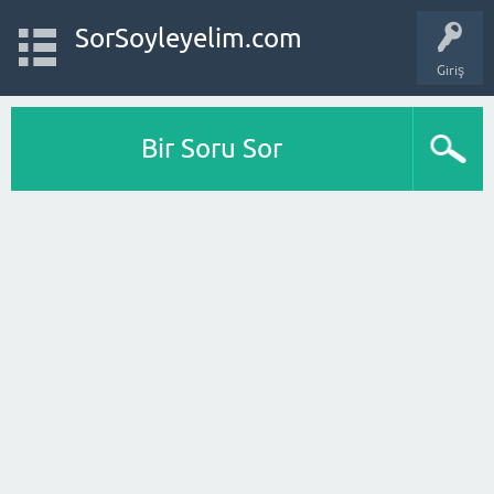
SorSoyleyelim.com
Giriş
Bir Soru Sor