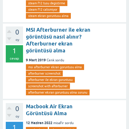
steam f12 tusu degistirme
steam f12 calismiyor
steam ekran goruntusu alma
MSI Afterburner ile ekran
0
görüntüsü nasıl alınır?
oy
Afterburner ekran
1
görüntüsü alma
cevap
9 Mart 2019
Cenk
sordu
msi afterburner ekran goruntusu alma
afterburner screenshot
afterburner ile ekran goruntusu
screenshot with afterburner
afterburner ekıran goruntusu alma sorunu
Macbook Air Ekran
0
Görüntüsü Alma
oy
12 Haziran 2022
misafir
sordu
1