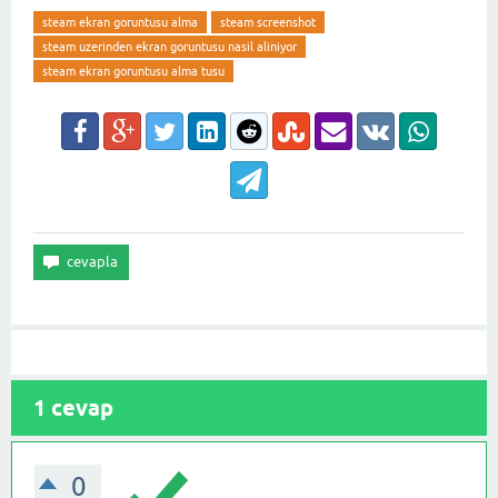
steam ekran goruntusu alma
steam screenshot
steam uzerinden ekran goruntusu nasil aliniyor
steam ekran goruntusu alma tusu
1
cevap
0