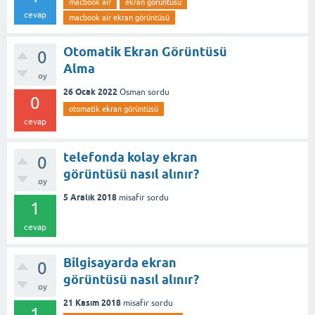
macbook air
ekran görüntüsü
cevap
macbook air ekran görüntüsü
Otomatik Ekran Görüntüsü
0
Alma
oy
26 Ocak 2022
Osman
sordu
0
otomatik ekran görüntüsü
cevap
telefonda kolay ekran
0
görüntüsü nasıl alınır?
oy
5 Aralık 2018
misafir
sordu
1
cevap
Bilgisayarda ekran
0
görüntüsü nasıl alınır?
oy
21 Kasım 2018
misafir
sordu
1