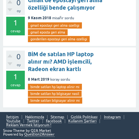
Gmail de epostayı geri alma
0
özelliği bende çalışmıyor
oy
9 Kasım 2018
misafir
sordu
1
gmail epostayi geri alma ozelligi
cevap
gmail eposta geri alma
gonderilen epostayi geri alma ozelligi
BİM de satılan HP laptop
0
alınır mı? AMD işlemcili,
oy
Radeon ekran kartlı
1
8 Mart 2019
koray
sordu
cevap
bimde satilan hp laptop alinir mi
bimde satilan hp bilgisayar nasil
bimde satilan bilgisayar alinir mi
İletişim
Hakkımızda
Sitemap
Gizlilik Politikası
Instagram
Youtube
Twitter
Facebook
Kullanım Şartları
Reklam Vermek İstiyorum !
Snow Theme by
Q2A Market
Powered by
Question2Answer