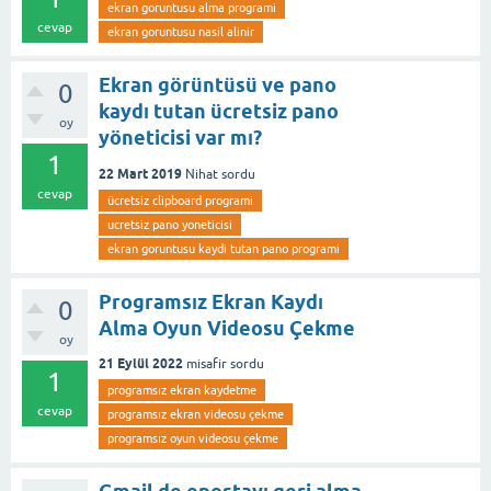
ekran goruntusu alma programi
cevap
ekran goruntusu nasil alinir
Ekran görüntüsü ve pano
0
kaydı tutan ücretsiz pano
oy
yöneticisi var mı?
1
22 Mart 2019
Nihat
sordu
cevap
ücretsiz clipboard programi
ucretsiz pano yoneticisi
ekran goruntusu kaydi tutan pano programi
Programsız Ekran Kaydı
0
Alma Oyun Videosu Çekme
oy
21 Eylül 2022
misafir
sordu
1
programsız ekran kaydetme
cevap
programsız ekran videosu çekme
programsız oyun videosu çekme